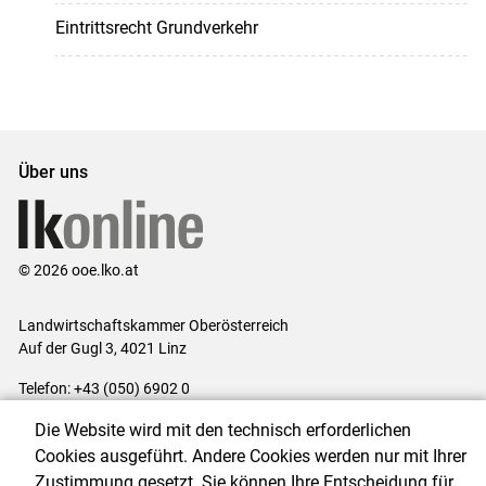
Eintrittsrecht Grundverkehr
Über uns
© 2026 ooe.lko.at
Landwirtschaftskammer Oberösterreich
Auf der Gugl 3, 4021 Linz
Telefon: +43 (050) 6902 0
E-Mail:
office@lk-ooe.at
Die Website wird mit den technisch erforderlichen
Impressum
|
Kontakt
|
Gewinnspiele
|
Datenschutzerklärung
|
Cookies ausgeführt. Andere Cookies werden nur mit Ihrer
Barrierefreiheit
|
Cookie-Einstellungen
Zustimmung gesetzt. Sie können Ihre Entscheidung für