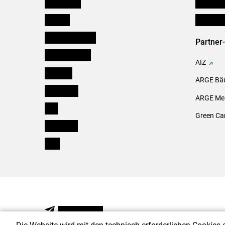
Burgenland
Downloa
Kärnten
Initiativ
Niederösterreich
Partner
Oberösterreich
AIZ
Salzburg
ARGE Bäu
Steiermark
ARGE Mei
Tirol
Green Ca
Vorarlberg
Wien
NEWSLETTER