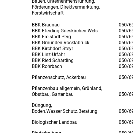
Bauen, Unternehmensführung,
Förderungen, Direktvermarktung,
Forstwirtschaft
BBK Braunau
050/6
BBK Eferding Grieskirchen Wels
050/6
BBK Freistadt Perg
050/6
BBK Gmunden Vöcklabruck
050/6
BBK Kirchdorf Steyr
050/6
BBK Linz-Urfahr
050/6
BBK Ried Schärding
050/6
BBK Rohrbach
050/6
Pflanzenschutz, Ackerbau
050/6
Pflanzenbau allgemein, Grünland,
Obstbau, Gartenbau
050/6
Düngung,
Boden.Wasser.Schutz.Beratung
050/6
Biologischer Landbau
050/6