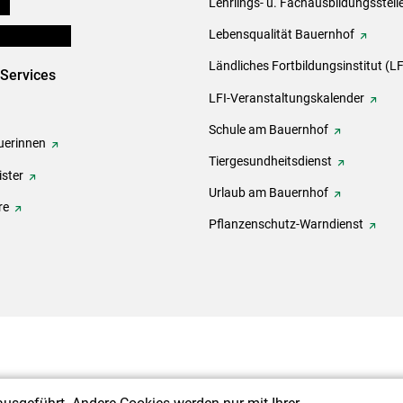
ds
Lehrlings- u. Fachausbildungsstell
en und Partner
Lebensqualität Bauernhof
Ländliches Fortbildungsinstitut (LF
-Services
LFI-Veranstaltungskalender
Schule am Bauernhof
erinnen
Tiergesundheitsdienst
ster
Urlaub am Bauernhof
re
Pflanzenschutz-Warndienst