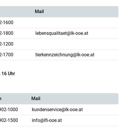
Mail
2-1600
2-1800
lebensqualitaet@lk-ooe.at
2-1200
Skip to main content
2-1700
tierkennzeichnung@lk-ooe.at
s 16 Uhr
n
Mail
902-1000
kundenservice@lk-ooe.at
902-1500
info@lfi-ooe.at