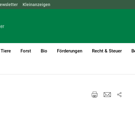
ewsletter
NÖ
OÖ
Kleinanzeigen
SBG
STMK
TIROL
VBG
WIEN
Tiere
Forst
Bio
Förderungen
Recht & Steuer
B
enummern