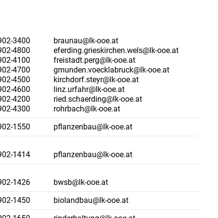
902-3400
braunau@lk-ooe.at
902-4800
eferding.grieskirchen.wels@lk-ooe.at
902-4100
freistadt.perg@lk-ooe.at
902-4700
gmunden.voecklabruck@lk-ooe.at
902-4500
kirchdorf.steyr@lk-ooe.at
902-4600
linz.urfahr@lk-ooe.at
902-4200
ried.schaerding@lk-ooe.at
902-4300
rohrbach@lk-ooe.at
902-1550
pflanzenbau@lk-ooe.at
902-1414
pflanzenbau@lk-ooe.at
902-1426
bwsb@lk-ooe.at
902-1450
biolandbau@lk-ooe.at