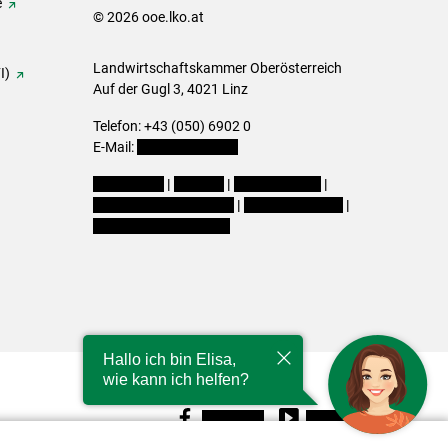
e
© 2026 ooe.lko.at
Landwirtschaftskammer Oberösterreich
I)
Auf der Gugl 3, 4021 Linz
Telefon: +43 (050) 6902 0
E-Mail:
office@lk-ooe.at
Impressum
|
Kontakt
|
Gewinnspiele
|
Datenschutzerklärung
|
Barrierefreiheit
|
Cookie-Einstellungen
Hallo ich bin Elisa,
wie kann ich helfen?
Facebook
Youtube