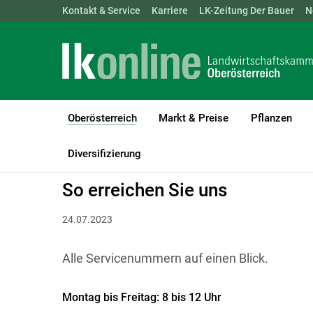
Landwirtschaftskammern:
Kontakt & Service
Karriere
ÖSTERREICH
LK-Zeitung Der Bauer
BGLD
KTN
N
Oberösterreich
Markt & Preise
Pflanzen
(current)1
LK Oberösterreich
Oberösterreich
Kontakt & Service
Servic
Diversifizierung
So erreichen Sie uns
24.07.2023
Alle Servicenummern auf einen Blick.
Montag bis Freitag: 8 bis 12 Uhr