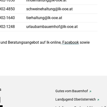
902-1650
rinderhaltung@lk-ooe.at
902-4850
schweinehaltung@lk-ooe.at
902-1640
tierhaltung@lk-ooe.at
902-1248
urlaubambauernhof@lk-ooe.at
und Beratungsangebot auf lk-online,
Facebook
sowie
s
Gutes vom Bauernhof
e
Landjugend Oberösterreich