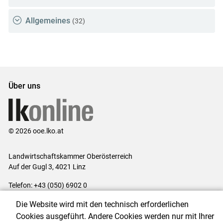
Allgemeines
(32)
Über uns
© 2026 ooe.lko.at
Landwirtschaftskammer Oberösterreich
Auf der Gugl 3, 4021 Linz
Telefon: +43 (050) 6902 0
E-Mail:
office@lk-ooe.at
Die Website wird mit den technisch erforderlichen
Impressum
|
Kontakt
|
Gewinnspiele
|
Datenschutzerklärung
|
Cookies ausgeführt. Andere Cookies werden nur mit Ihrer