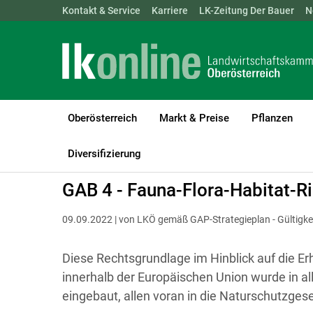
Landwirtschaftskammern:
Kontakt & Service
Karriere
ÖSTERREICH
LK-Zeitung Der Bauer
BGLD
KTN
N
Oberösterreich
Markt & Preise
Pflanzen
LK Oberösterreich
Förderungen
Konditionalität
Richtlinie
Diversifizierung
GAB 4 - Fauna-Flora-Habitat-Ri
09.09.2022 | von LKÖ gemäß GAP-Strategieplan - Gültigke
Diese Rechtsgrundlage im Hinblick auf die Erh
innerhalb der Europäischen Union wurde in a
eingebaut, allen voran in die Naturschutzges