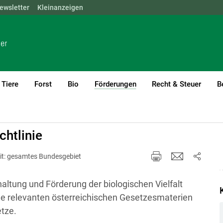
ewsletter
NÖ
OÖ
Kleinanzeigen
SBG
STMK
TIROL
VBG
WIEN
Tiere
Forst
Bio
Förderungen
Recht & Steuer
B
(current)1
chtlinie
it: gesamtes Bundesgebiet
altung und Förderung der biologischen Vielfalt
lle relevanten österreichischen Gesetzesmaterien
etze.