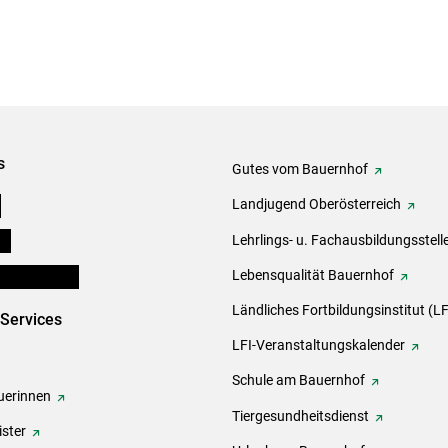
s
Gutes vom Bauernhof
e
Landjugend Oberösterreich
ds
Lehrlings- u. Fachausbildungsstell
en und Partner
Lebensqualität Bauernhof
Ländliches Fortbildungsinstitut (LF
-Services
LFI-Veranstaltungskalender
Schule am Bauernhof
erinnen
Tiergesundheitsdienst
ster