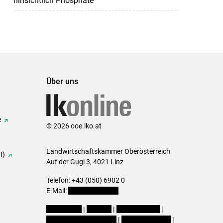
hinsichtlich Phosphate
Über uns
e
© 2026 ooe.lko.at
Landwirtschaftskammer Oberösterreich
I)
Auf der Gugl 3, 4021 Linz
Telefon: +43 (050) 6902 0
E-Mail:
office@lk-ooe.at
Impressum
|
Kontakt
|
Gewinnspiele
|
Datenschutzerklärung
|
Barrierefreiheit
|