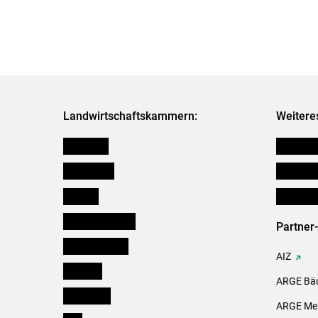
Landwirtschaftskammern:
Weitere
Österreich
Verbänd
Burgenland
Downloa
Kärnten
Initiativ
Niederösterreich
Partner
Oberösterreich
AIZ
Salzburg
ARGE Bäu
Steiermark
ARGE Mei