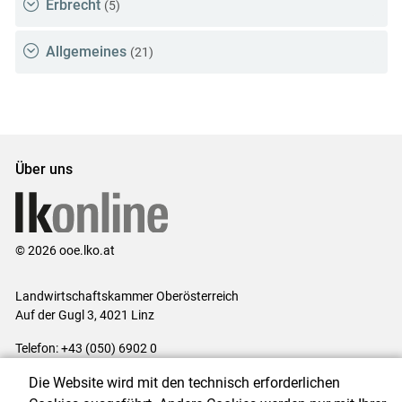
Erbrecht
(5)
Allgemeines
(21)
Über uns
© 2026 ooe.lko.at
Landwirtschaftskammer Oberösterreich
Auf der Gugl 3, 4021 Linz
Telefon: +43 (050) 6902 0
E-Mail:
office@lk-ooe.at
Die Website wird mit den technisch erforderlichen
Impressum
|
Kontakt
|
Gewinnspiele
|
Datenschutzerklärung
|