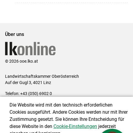
Über uns
© 2026 ooe.lko.at
Landwirtschaftskammer Oberösterreich
Auf der Gugl 3, 4021 Linz
Telefon: +43 (050) 6902 0
E-Mail:
office@lk-ooe.at
Die Website wird mit den technisch erforderlichen
Impressum
|
Kontakt
|
Gewinnspiele
|
Datenschutzerklärung
|
Cookies ausgeführt. Andere Cookies werden nur mit Ihrer
Barrierefreiheit
|
Cookie-Einstellungen
Zustimmung gesetzt. Sie können Ihre Entscheidung für
diese Website in den
Cookie-Einstellungen
jederzeit