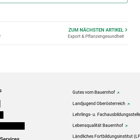
ZUM NÄCHSTEN
ARTIKEL
r
Export & Pflanzengesundheit
s
Gutes vom Bauernhof
e
Landjugend Oberösterreich
ds
Lehrlings- u. Fachausbildungsstell
en und Partner
Lebensqualität Bauernhof
Ländliches Fortbildungsinstitut (LF
-Services