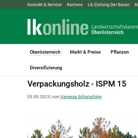
Landwirtschaftskammern:
Kontakt & Service
Karriere
ÖSTERREICH
LK-Zeitung Der Bauer
BGLD
KTN
N
Oberösterreich
Markt & Preise
Pflanzen
(current)1
LK Oberösterreich
Oberösterreich
Amtlicher Pflanzenschutzdie
Diversifizierung
Verpackungsholz - ISPM 15
03.09.2023 | von
Vanessa Scharsching