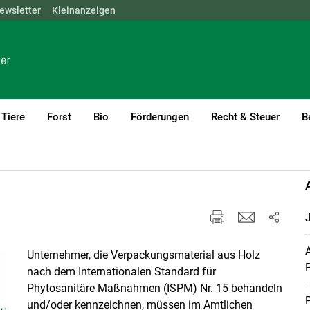
ewsletter
NÖ
OÖ
Kleinanzeigen
SBG
STMK
TIROL
VBG
WIEN
Tiere
Forst
Bio
Förderungen
Recht & Steuer
B
nst
J
A
Unternehmer, die Verpackungsmaterial aus Holz
P
nach dem Internationalen Standard für
Phytosanitäre Maßnahmen (ISPM) Nr. 15 behandeln
und/oder kennzeichnen, müssen im Amtlichen