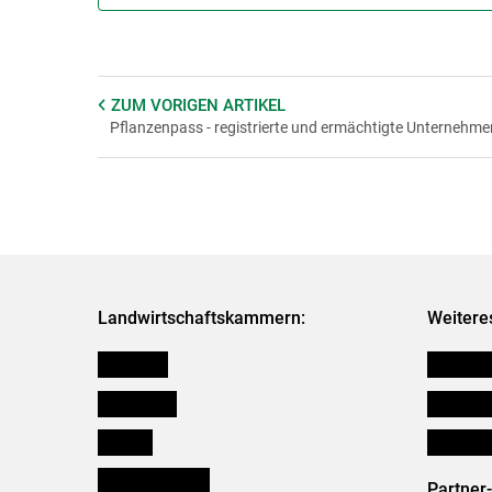
ZUM VORIGEN
ARTIKEL
Pflanzenpass - registrierte und ermächtigte Unternehme
Landwirtschaftskammern:
Weitere
Österreich
Verbänd
Burgenland
Downloa
Kärnten
Initiativ
Niederösterreich
Partner