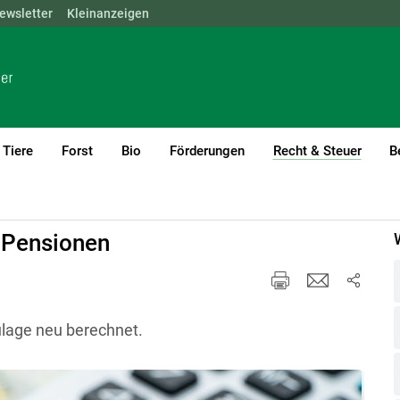
ewsletter
NÖ
OÖ
Kleinanzeigen
SBG
STMK
TIROL
VBG
WIEN
Tiere
Forst
Bio
Förderungen
Recht & Steuer
B
(curre
llgemeines
 Pensionen
ulage neu berechnet.