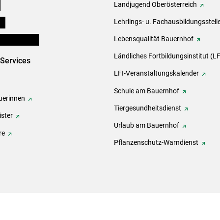
e
Landjugend Oberösterreich
ds
Lehrlings- u. Fachausbildungsstell
en und Partner
Lebensqualität Bauernhof
Ländliches Fortbildungsinstitut (LF
-Services
LFI-Veranstaltungskalender
Schule am Bauernhof
erinnen
Tiergesundheitsdienst
ster
Urlaub am Bauernhof
re
Pflanzenschutz-Warndienst