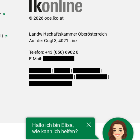
e
© 2026 ooe.lko.at
Landwirtschaftskammer Oberösterreich
I)
Auf der Gugl 3, 4021 Linz
Telefon: +43 (050) 6902 0
E-Mail:
office@lk-ooe.at
Impressum
|
Kontakt
|
Gewinnspiele
|
Datenschutzerklärung
|
Barrierefreiheit
|
Cookie-Einstellungen
Hallo ich bin Elisa,
wie kann ich helfen?