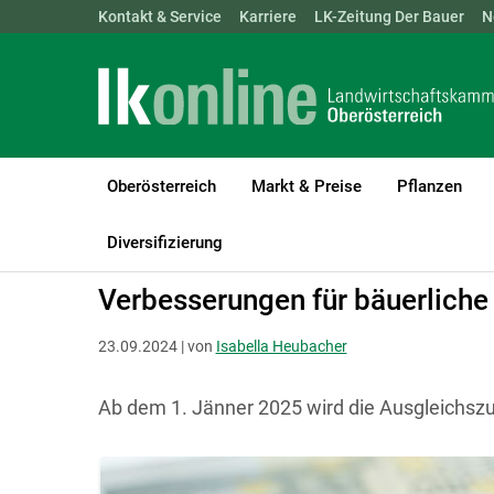
Landwirtschaftskammern:
Kontakt & Service
Karriere
ÖSTERREICH
LK-Zeitung Der Bauer
BGLD
KTN
N
Oberösterreich
Markt & Preise
Pflanzen
LK Oberösterreich
Recht & Steuer
Allgemeine Rechtsfragen
A
Diversifizierung
Verbesserungen für bäuerliche
23.09.2024 | von
Isabella Heubacher
Ab dem 1. Jänner 2025 wird die Ausgleichsz