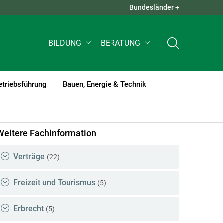
Bundesländer +
QUICK LINKS +
BILDUNG
BERATUNG
etriebsführung
Bauen, Energie & Technik
nt)1
Weitere Fachinformation
Verträge
(22)
Freizeit und Tourismus
(5)
Erbrecht
(5)