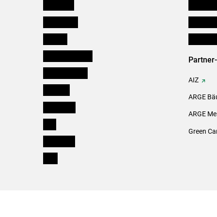
Österreich
Verbänd
Burgenland
Downloa
Kärnten
Initiativ
Niederösterreich
Partner
Oberösterreich
AIZ
Salzburg
ARGE Bäu
Steiermark
ARGE Mei
Tirol
Green Ca
Vorarlberg
Wien