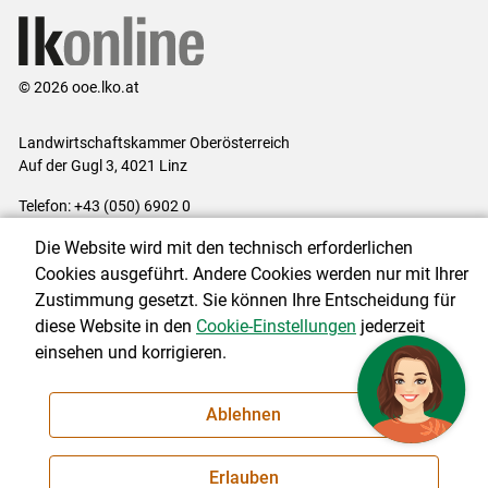
© 2026 ooe.lko.at
Landwirtschaftskammer Oberösterreich
Auf der Gugl 3, 4021 Linz
Telefon: +43 (050) 6902 0
E-Mail:
office@lk-ooe.at
Die Website wird mit den technisch erforderlichen
Impressum
|
Kontakt
|
Gewinnspiele
|
Datenschutzerklärung
|
Cookies ausgeführt. Andere Cookies werden nur mit Ihrer
Barrierefreiheit
|
Cookie-Einstellungen
Zustimmung gesetzt. Sie können Ihre Entscheidung für
diese Website in den
Cookie-Einstellungen
jederzeit
einsehen und korrigieren.
NEWSLETTER
Ablehnen
Erlauben