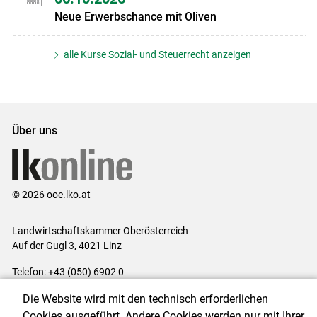
Neue Erwerbschance mit Oliven
alle Kurse Sozial- und Steuerrecht anzeigen
Über uns
© 2026 ooe.lko.at
Landwirtschaftskammer Oberösterreich
Auf der Gugl 3, 4021 Linz
Telefon: +43 (050) 6902 0
E-Mail:
office@lk-ooe.at
Die Website wird mit den technisch erforderlichen
Impressum
|
Kontakt
|
Gewinnspiele
|
Datenschutzerklärung
|
Cookies ausgeführt. Andere Cookies werden nur mit Ihrer