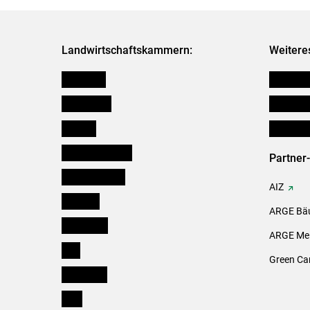
Landwirtschaftskammern:
Weitere
Österreich
Verbänd
Burgenland
Downloa
Kärnten
Initiativ
Niederösterreich
Partner
Oberösterreich
AIZ
Salzburg
ARGE Bäu
Steiermark
ARGE Mei
Tirol
Green Ca
Vorarlberg
Wien