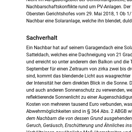
Nachbarschaftskonflikte rund um PV-Anlagen. Der vo
Obersten Gerichtshofes vom 29. Mai 2018, 1 Ob 1/
Nachbar eine Solaranlage, welche ihn blendet, duld
Sachverhalt
Ein Nachbar hat auf seinem Garagendach eine Sola
Satteldach, welches eine Dachneigung von 21 Grad h
und erreicht so unter anderem den Balkon und die 
September für einen Zeitraum von zirka zwei bis dr
sind, kommt das blendende Licht aus waagrechter R
der Intensität her dem direkten Blick in die Sonne.
und auch anderen Sonnenschutz zu verwenden, weil a
reflektierende Sonnenlicht zu einer Augenschädigu
Kosten von mehreren tausend Euro verbunden, was i
Abwehrmöglichkeiten sind in § 364 Abs. 2 ABGB wie
dem Nachbarn die von dessen Grund ausgehenden 
Geruch, Geräusch, Erschütterung und Ähnliches inso