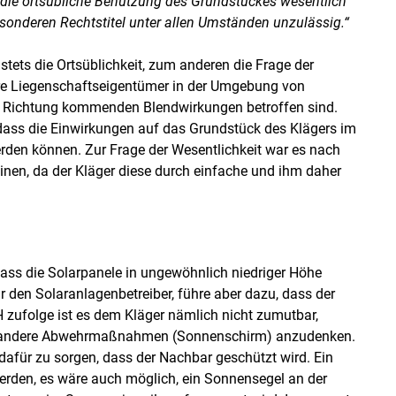
die ortsübliche Benutzung des Grundstückes wesentlich
esonderen Rechtstitel unter allen Umständen unzulässig.“
tets die Ortsüblichkeit, zum anderen die Frage der
ere Liegenschaftseigentümer in der Umgebung von
r Richtung kommenden Blendwirkungen betroffen sind.
dass die Einwirkungen auf das Grundstück des Klägers im
 werden können. Zur Frage der Wesentlichkeit war es nach
einen, da der Kläger diese durch einfache und ihm daher
ass die Solarpanele in ungewöhnlich niedriger Höhe
r den Solaranlagenbetreiber, führe aber dazu, dass der
zufolge ist es dem Kläger nämlich nicht zumutbar,
ch andere Abwehrmaßnahmen (Sonnenschirm) anzudenken.
 dafür zu sorgen, dass der Nachbar geschützt wird. Ein
erden, es wäre auch möglich, ein Sonnensegel an der