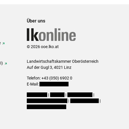
Über uns
e
© 2026 ooe.lko.at
Landwirtschaftskammer Oberösterreich
I)
Auf der Gugl 3, 4021 Linz
Telefon: +43 (050) 6902 0
E-Mail:
office@lk-ooe.at
Impressum
|
Kontakt
|
Gewinnspiele
|
Datenschutzerklärung
|
Barrierefreiheit
|
Cookie-Einstellungen