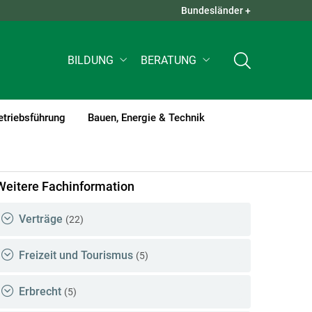
Bundesländer +
QUICK LINKS +
BILDUNG
BERATUNG
etriebsführung
Bauen, Energie & Technik
nt)1
Weitere Fachinformation
Verträge
(22)
Freizeit und Tourismus
(5)
Erbrecht
(5)