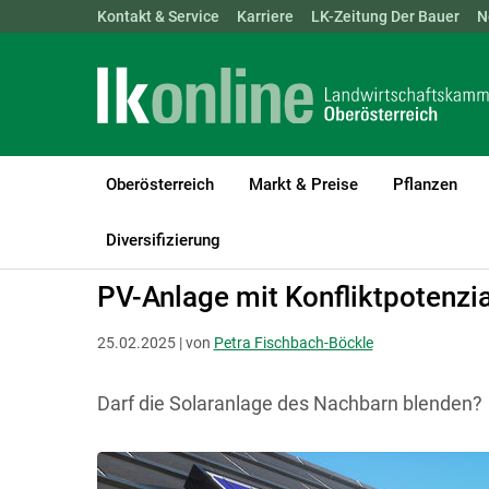
Landwirtschaftskammern:
Kontakt & Service
Karriere
ÖSTERREICH
LK-Zeitung Der Bauer
BGLD
KTN
N
Oberösterreich
Markt & Preise
Pflanzen
LK Oberösterreich
Recht & Steuer
Allgemeine Rechtsfragen
A
Diversifizierung
PV-Anlage mit Konfliktpotenzia
25.02.2025 | von
Petra Fischbach-Böckle
Darf die Solaranlage des Nachbarn blenden?