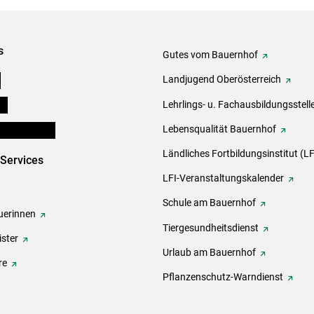
s
Gutes vom Bauernhof
e
Landjugend Oberösterreich
ds
Lehrlings- u. Fachausbildungsstell
en und Partner
Lebensqualität Bauernhof
Ländliches Fortbildungsinstitut (LF
-Services
LFI-Veranstaltungskalender
Schule am Bauernhof
erinnen
Tiergesundheitsdienst
ster
Urlaub am Bauernhof
re
Pflanzenschutz-Warndienst