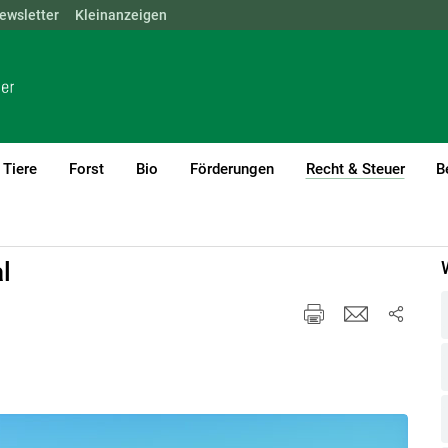
ewsletter
NÖ
OÖ
Kleinanzeigen
SBG
STMK
TIROL
VBG
WIEN
Tiere
Forst
Bio
Förderungen
Recht & Steuer
B
(curre
llgemeines
l