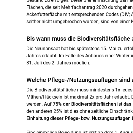
Bestand zu erfolgen. Diese Bienenmischung darf au
Flächen, die seit Mehrfachantrag 2020 durchgehen
Ackerfutterfläche mit entsprechenden Codes (DIV;
seither nicht umgebrochen wurden, sind von eine
Bis wann muss die Biodiversitätsfläche
Die Neunansaat hat bis spätestens 15. Mai zu erfo
Jahres erlaubt. Im Falle des Anbaues einer Winter
31. Juli des 2. Jahres möglich.
Welche Pflege-/Nutzungsauflagen sind au
Die Biodiversitätsfläche muss mindestens 1x jedes
Mähen/Häckseln ist maximal 2x pro Jahr erlaubt. 
werden.
Auf 75% der Biodiversitätsflächen ist da
den anderen 25% ist dies ohne zeitliche Einschrän
Einhaltung dieser Pflege- bzw. Nutzungsauflagen 
Eine einmalige Beweidung ist erst ab dem 1. August