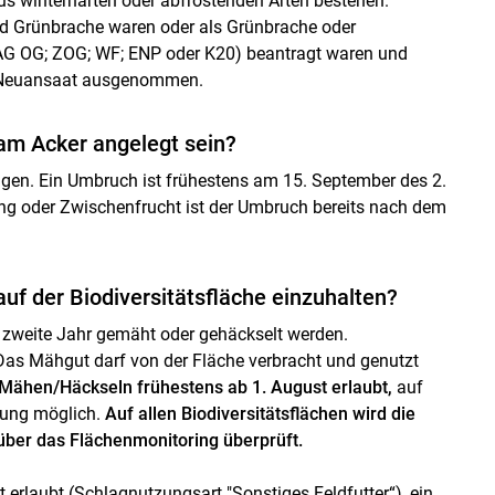
s winterharten oder abfrostenden Arten bestehen.
d Grünbrache waren oder als Grünbrache oder
 AG OG; ZOG; WF; ENP oder K20) beantragt waren und
r Neuansaat ausgenommen.
 am Acker angelegt sein?
lgen. Ein Umbruch ist frühestens am 15. September des 2.
ung oder Zwischenfrucht ist der Umbruch bereits nach dem
f der Biodiversitätsfläche einzuhalten?
 zweite Jahr gemäht oder gehäckselt werden.
Das Mähgut darf von der Fläche verbracht und genutzt
s Mähen/Häckseln frühestens ab 1. August erlaubt,
auf
kung möglich.
Auf allen Biodiversitätsflächen wird die
über das Flächenmonitoring überprüft.
 erlaubt (Schlagnutzungsart "Sonstiges Feldfutter“), ein