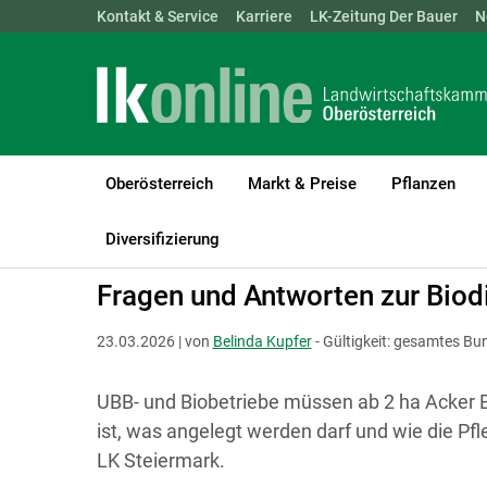
Landwirtschaftskammern:
Kontakt & Service
Karriere
ÖSTERREICH
LK-Zeitung Der Bauer
BGLD
KTN
N
Oberösterreich
Markt & Preise
Pflanzen
LK Oberösterreich
Förderungen
ÖPUL
Österreichweit
Diversifizierung
Fragen und Antworten zur Biod
23.03.2026 | von
Belinda Kupfer
- Gültigkeit: gesamtes Bu
UBB- und Biobetriebe müssen ab 2 ha Acker B
ist, was angelegt werden darf und wie die Pf
LK Steiermark.