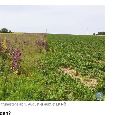
 frühestens ab 1. August erlaubt
© LK NÖ
egen?