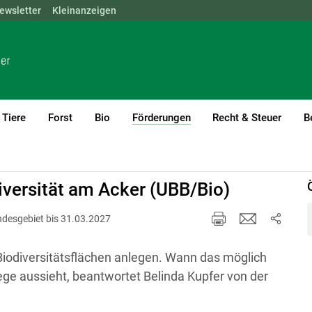
ewsletter
NÖ
OÖ
Kleinanzeigen
SBG
STMK
TIROL
VBG
WIEN
Tiere
Forst
Bio
Förderungen
Recht & Steuer
B
(current)1
iversität am Acker (UBB/Bio)
ndesgebiet bis 31.03.2027
iodiversitätsflächen anlegen. Wann das möglich
lege aussieht, beantwortet Belinda Kupfer von der