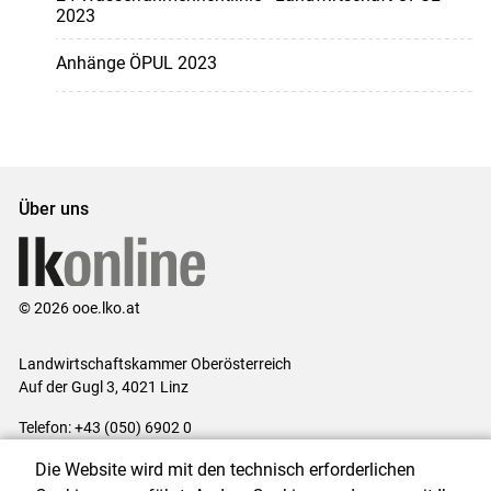
2023
Anhänge ÖPUL 2023
Über uns
© 2026 ooe.lko.at
Landwirtschaftskammer Oberösterreich
Auf der Gugl 3, 4021 Linz
Telefon: +43 (050) 6902 0
E-Mail:
office@lk-ooe.at
Die Website wird mit den technisch erforderlichen
Impressum
|
Kontakt
|
Gewinnspiele
|
Datenschutzerklärung
|