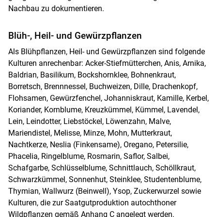
Nachbau zu dokumentieren.
Blüh-, Heil- und Gewürzpflanzen
Als Blühpflanzen, Heil- und Gewürzpflanzen sind folgende
Kulturen anrechenbar: Acker-Stiefmütterchen, Anis, Arnika,
Baldrian, Basilikum, Bockshornklee, Bohnenkraut,
Borretsch, Brennnessel, Buchweizen, Dille, Drachenkopf,
Flohsamen, Gewürzfenchel, Johanniskraut, Kamille, Kerbel,
Koriander, Kornblume, Kreuzkümmel, Kümmel, Lavendel,
Lein, Leindotter, Liebstöckel, Löwenzahn, Malve,
Mariendistel, Melisse, Minze, Mohn, Mutterkraut,
Nachtkerze, Neslia (Finkensame), Oregano, Petersilie,
Skip to main content
Phacelia, Ringelblume, Rosmarin, Saflor, Salbei,
Schafgarbe, Schlüsselblume, Schnittlauch, Schöllkraut,
Schwarzkümmel, Sonnenhut, Steinklee, Studentenblume,
Thymian, Wallwurz (Beinwell), Ysop, Zuckerwurzel sowie
Kulturen, die zur Saatgutproduktion autochthoner
Wildpflanzen gemäß Anhang C angelegt werden.