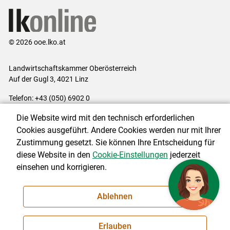
© 2026 ooe.lko.at
Landwirtschaftskammer Oberösterreich
Auf der Gugl 3, 4021 Linz
Telefon: +43 (050) 6902 0
E-Mail:
office@lk-ooe.at
Die Website wird mit den technisch erforderlichen
Impressum
|
Kontakt
|
Gewinnspiele
|
Datenschutzerklärung
|
Cookies ausgeführt. Andere Cookies werden nur mit Ihrer
Barrierefreiheit
|
Cookie-Einstellungen
Zustimmung gesetzt. Sie können Ihre Entscheidung für
diese Website in den
Cookie-Einstellungen
jederzeit
einsehen und korrigieren.
NEWSLETTER
Ablehnen
Erlauben