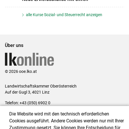
alle Kurse Sozial- und Steuerrecht anzeigen
Über uns
© 2026 ooe.lko.at
Landwirtschaftskammer Oberösterreich
Auf der Gugl 3, 4021 Linz
Telefon: +43 (050) 6902 0
E-Mail:
office@lk-ooe.at
Die Website wird mit den technisch erforderlichen
Impressum
|
Kontakt
|
Gewinnspiele
|
Datenschutzerklärung
|
Cookies ausgeführt. Andere Cookies werden nur mit Ihrer
Barrierefreiheit
|
Cookie-Einstellungen
Zustimmung gesetzt. Sie können Ihre Entscheidung für