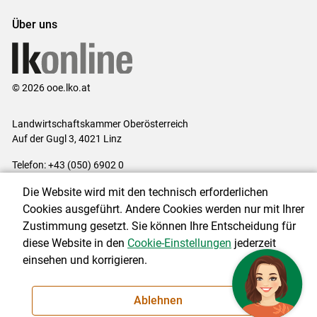
Über uns
© 2026 ooe.lko.at
Landwirtschaftskammer Oberösterreich
Auf der Gugl 3, 4021 Linz
Telefon: +43 (050) 6902 0
E-Mail:
office@lk-ooe.at
Die Website wird mit den technisch erforderlichen
Impressum
|
Kontakt
|
Gewinnspiele
|
Datenschutzerklärung
|
Cookies ausgeführt. Andere Cookies werden nur mit Ihrer
Barrierefreiheit
|
Cookie-Einstellungen
Zustimmung gesetzt. Sie können Ihre Entscheidung für
diese Website in den
Cookie-Einstellungen
jederzeit
einsehen und korrigieren.
NEWSLETTER
Ablehnen