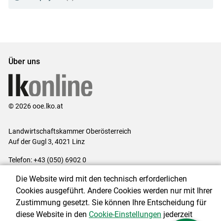
Über uns
© 2026 ooe.lko.at
Landwirtschaftskammer Oberösterreich
Auf der Gugl 3, 4021 Linz
Telefon: +43 (050) 6902 0
E-Mail:
office@lk-ooe.at
Die Website wird mit den technisch erforderlichen
Impressum
|
Kontakt
|
Gewinnspiele
|
Datenschutzerklärung
|
Cookies ausgeführt. Andere Cookies werden nur mit Ihrer
Barrierefreiheit
|
Cookie-Einstellungen
Zustimmung gesetzt. Sie können Ihre Entscheidung für
diese Website in den
Cookie-Einstellungen
jederzeit