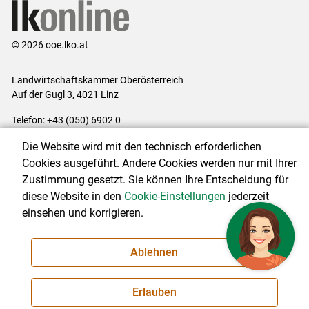
© 2026 ooe.lko.at
Landwirtschaftskammer Oberösterreich
Auf der Gugl 3, 4021 Linz
Telefon: +43 (050) 6902 0
E-Mail:
office@lk-ooe.at
Die Website wird mit den technisch erforderlichen
Impressum
|
Kontakt
|
Gewinnspiele
|
Datenschutzerklärung
|
Cookies ausgeführt. Andere Cookies werden nur mit Ihrer
Barrierefreiheit
|
Cookie-Einstellungen
Zustimmung gesetzt. Sie können Ihre Entscheidung für
diese Website in den
Cookie-Einstellungen
jederzeit
einsehen und korrigieren.
NEWSLETTER
Ablehnen
Erlauben