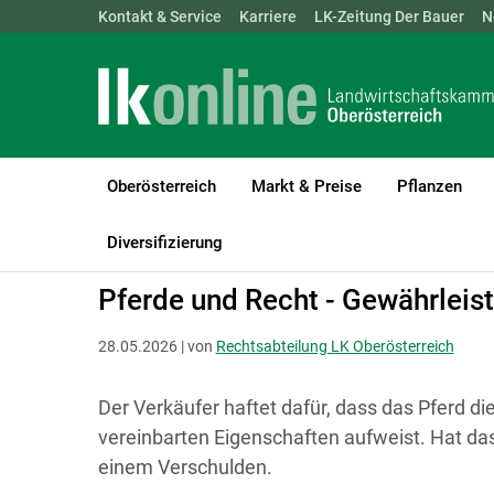
Landwirtschaftskammern:
Kontakt & Service
Karriere
ÖSTERREICH
LK-Zeitung Der Bauer
BGLD
KTN
N
Oberösterreich
Markt & Preise
Pflanzen
LK Oberösterreich
Recht & Steuer
Rechtsfragen zur Betriebsfü
Diversifizierung
Pferde und Recht - Gewährleis
28.05.2026 | von
Rechtsabteilung LK Oberösterreich
Der Verkäufer haftet dafür, dass das Pferd d
vereinbarten Eigenschaften aufweist. Hat da
einem Verschulden.