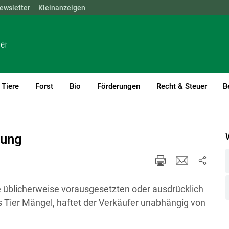
ewsletter
NÖ
OÖ
Kleinanzeigen
SBG
STMK
TIROL
VBG
WIEN
Tiere
Forst
Bio
Förderungen
Recht & Steuer
B
(curre
hrung
Pferde und Recht
tung
ie üblicherweise vorausgesetzten oder ausdrücklich
s Tier Mängel, haftet der Verkäufer unabhängig von