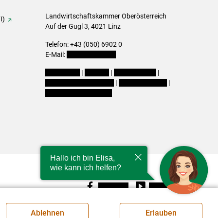
Landwirtschaftskammer Oberösterreich
I)
Auf der Gugl 3, 4021 Linz
Telefon: +43 (050) 6902 0
E-Mail:
office@lk-ooe.at
Impressum
|
Kontakt
|
Gewinnspiele
|
Datenschutzerklärung
|
Barrierefreiheit
|
Cookie-Einstellungen
Hallo ich bin Elisa,
wie kann ich helfen?
Facebook
Youtube
Ablehnen
Erlauben