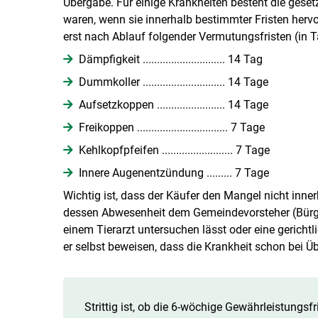
Übergabe. Für einige Krankheiten besteht die gese
waren, wenn sie innerhalb bestimmter Fristen herv
erst nach Ablauf folgender Vermutungsfristen (in T
Dämpfigkeit ............................. 14 Tag
Dummkoller ............................. 14 Tage
Aufsetzkoppen ........................ 14 Tage
Freikoppen ................................ 7 Tage
Kehlkopfpfeifen ......................... 7 Tage
Innere Augenentzündung ......... 7 Tage
Wichtig ist, dass der Käufer den Mangel nicht inne
dessen Abwesenheit dem Gemeindevorsteher (Bürger
einem Tierarzt untersuchen lässt oder eine gerichtl
er selbst beweisen, dass die Krankheit schon bei 
Strittig ist, ob die 6-wöchige Gewährleistungs