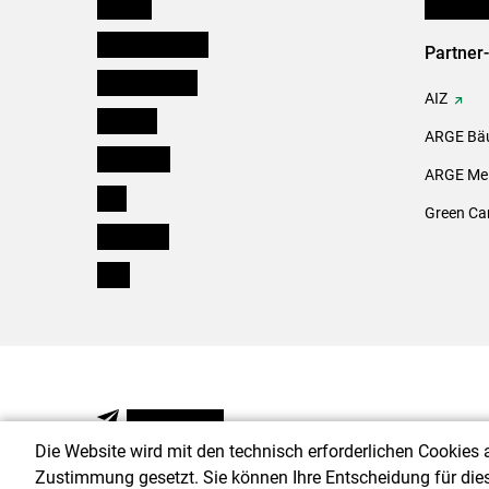
Kärnten
Initiativ
Niederösterreich
Partner
Oberösterreich
AIZ
Salzburg
ARGE Bäu
Steiermark
ARGE Mei
Tirol
Green Ca
Vorarlberg
Wien
NEWSLETTER
Die Website wird mit den technisch erforderlichen Cookies 
Zustimmung gesetzt. Sie können Ihre Entscheidung für die