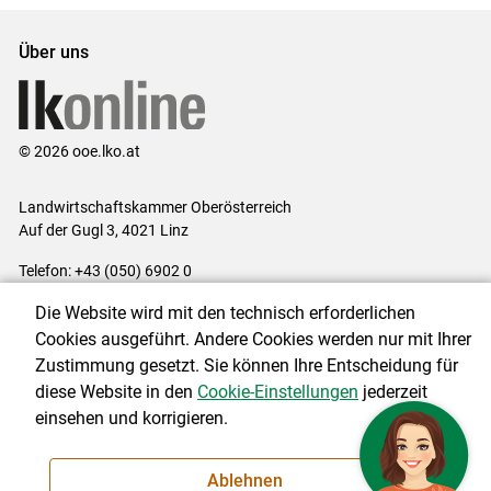
Über uns
© 2026 ooe.lko.at
Landwirtschaftskammer Oberösterreich
Auf der Gugl 3, 4021 Linz
Telefon: +43 (050) 6902 0
E-Mail:
office@lk-ooe.at
Die Website wird mit den technisch erforderlichen
Impressum
|
Kontakt
|
Gewinnspiele
|
Datenschutzerklärung
|
Cookies ausgeführt. Andere Cookies werden nur mit Ihrer
Barrierefreiheit
|
Cookie-Einstellungen
Zustimmung gesetzt. Sie können Ihre Entscheidung für
diese Website in den
Cookie-Einstellungen
jederzeit
einsehen und korrigieren.
NEWSLETTER
Ablehnen