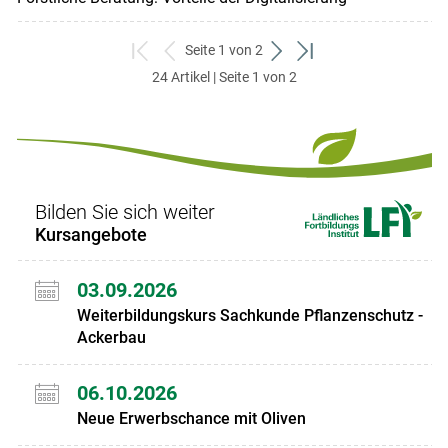
Seite 1 von 2
zum
zurück
weiter
zum
24 Artikel | Seite 1 von 2
ersten
zum
zum
letzten
Set
vorigen
nächsten
Set
Set
Set
Bilden Sie sich weiter
Kursangebote
03.09.2026
Weiterbildungskurs Sachkunde Pflanzenschutz -
Ackerbau
06.10.2026
Neue Erwerbschance mit Oliven