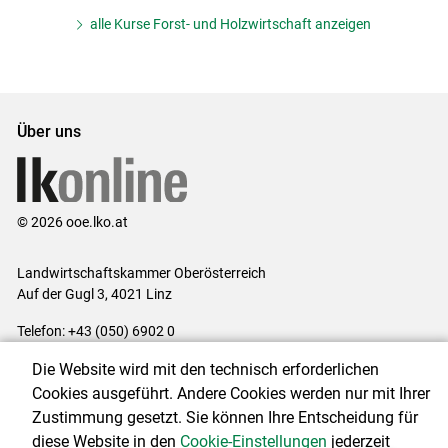
alle Kurse Forst- und Holzwirtschaft anzeigen
Über uns
© 2026 ooe.lko.at
Landwirtschaftskammer Oberösterreich
Auf der Gugl 3, 4021 Linz
Telefon: +43 (050) 6902 0
E-Mail:
office@lk-ooe.at
Die Website wird mit den technisch erforderlichen
Impressum
|
Kontakt
|
Gewinnspiele
|
Datenschutzerklärung
|
Cookies ausgeführt. Andere Cookies werden nur mit Ihrer
Barrierefreiheit
|
Cookie-Einstellungen
Zustimmung gesetzt. Sie können Ihre Entscheidung für
diese Website in den
Cookie-Einstellungen
jederzeit