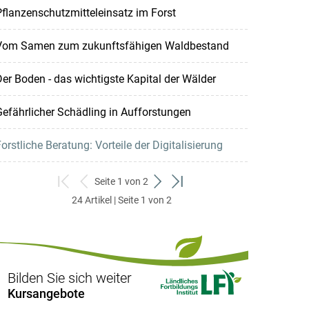
flanzenschutzmitteleinsatz im Forst
Vom Samen zum zukunftsfähigen Waldbestand
er Boden - das wichtigste Kapital der Wälder
efährlicher Schädling in Aufforstungen
orstliche Beratung: Vorteile der Digitalisierung
Seite 1 von 2
zum
zurück
weiter
zum
24 Artikel | Seite 1 von 2
ersten
zum
zum
letzten
Set
vorigen
nächsten
Set
Set
Set
Bilden Sie sich weiter
Kursangebote