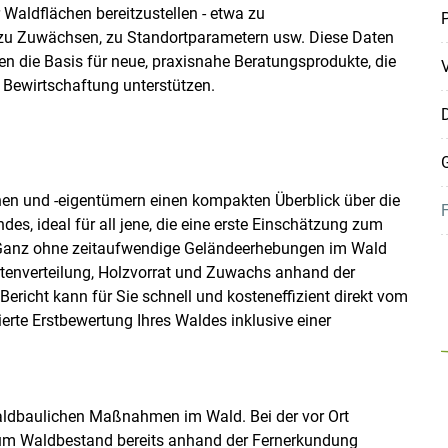
Skip to main content
 Waldflächen bereitzustellen - etwa zu
P
u Zuwächsen, zu Standortparametern usw. Diese Daten
lden die Basis für neue, praxisnahe Beratungsprodukte, die
r Bewirtschaftung unterstützen.
D
G
en und -eigentümern einen kompakten Überblick über die
F
es, ideal für all jene, die eine erste Einschätzung zum
. Ganz ohne zeitaufwendige Geländeerhebungen im Wald
tenverteilung, Holzvorrat und Zuwachs anhand der
ericht kann für Sie schnell und kosteneffizient direkt vom
ierte Erstbewertung Ihres Waldes inklusive einer
ldbaulichen Maßnahmen im Wald. Bei der vor Ort
um Waldbestand bereits anhand der Fernerkundung