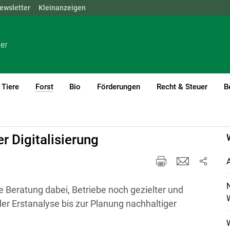
ewsletter
NÖ
OÖ
Kleinanzeigen
SBG
STMK
TIROL
VBG
WIEN
Tiere
Forst
Bio
Förderungen
Recht & Steuer
B
(current)1
er Digitalisierung
A
e Beratung dabei, Betriebe noch gezielter und
W
der Erstanalyse bis zur Planung nachhaltiger
W