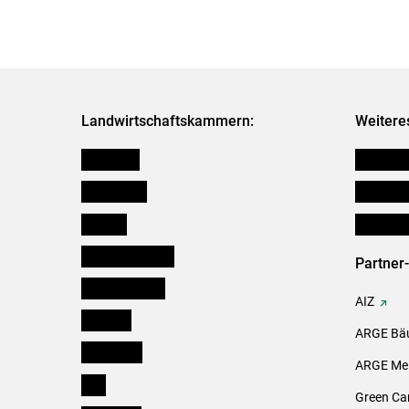
Landwirtschaftskammern:
Weitere
Österreich
Verbänd
Burgenland
Downloa
Kärnten
Initiativ
Niederösterreich
Partner
Oberösterreich
AIZ
Salzburg
ARGE Bäu
Steiermark
ARGE Mei
Tirol
Green Ca