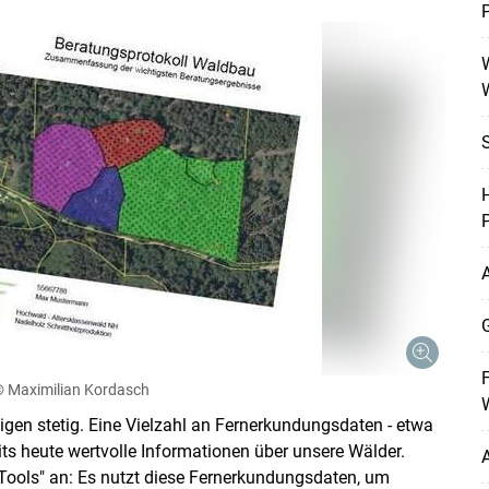
W
H
P
A
G
F
 Maximilian Kordasch
gen stetig. Eine Vielzahl an Fernerkundungsdaten - etwa
its heute wertvolle Informationen über unsere Wälder.
Tools" an: Es nutzt diese Fernerkundungsdaten, um