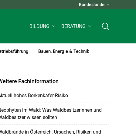
Bundesländer +
QUICK LINKS +
BILDUNG
BERATUNG
etriebsführung
Bauen, Energie & Technik
Weitere Fachinformation
ktuell hohes Borkenkäfer-Risiko
Neophyten im Wald: Was Waldbesitzerinnen und
aldbesitzer wissen sollten
aldbrände in Österreich: Ursachen, Risiken und