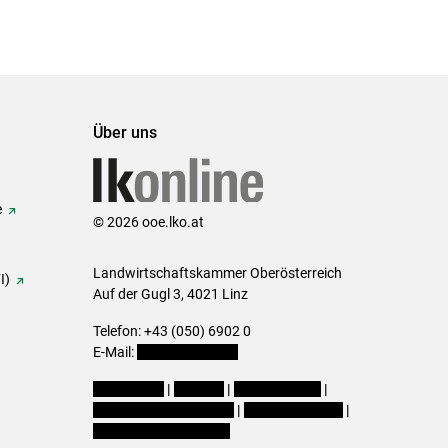
Über uns
e
© 2026 ooe.lko.at
Landwirtschaftskammer Oberösterreich
I)
Auf der Gugl 3, 4021 Linz
Telefon: +43 (050) 6902 0
E-Mail:
office@lk-ooe.at
Impressum
|
Kontakt
|
Gewinnspiele
|
Datenschutzerklärung
|
Barrierefreiheit
|
Cookie-Einstellungen