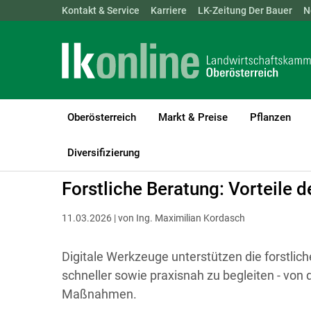
Landwirtschaftskammern:
Kontakt & Service
Karriere
ÖSTERREICH
LK-Zeitung Der Bauer
BGLD
KTN
N
Oberösterreich
Markt & Preise
Pflanzen
LK Oberösterreich
Forst
Waldbau & Forstschutz
Diversifizierung
Forstliche Beratung: Vorteile d
11.03.2026 | von Ing. Maximilian Kordasch
Digitale Werkzeuge unterstützen die forstlich
schneller sowie praxisnah zu begleiten - von 
Maßnahmen.