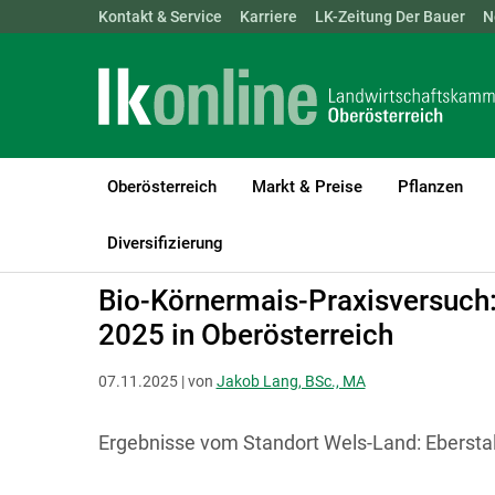
Landwirtschaftskammern:
Kontakt & Service
Karriere
ÖSTERREICH
LK-Zeitung Der Bauer
BGLD
KTN
N
Oberösterreich
Markt & Preise
Pflanzen
LK Oberösterreich
Bio
Biologischer Pflanzenbau
Ackerbau
Diversifizierung
Bio-Körnermais-Praxisversuch
2025 in Oberösterreich
07.11.2025 | von
Jakob Lang, BSc., MA
Ergebnisse vom Standort Wels-Land: Eberstal