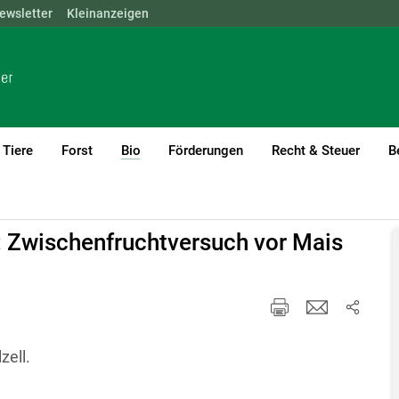
ewsletter
NÖ
OÖ
Kleinanzeigen
SBG
STMK
TIROL
VBG
WIEN
Tiere
Forst
Bio
Förderungen
Recht & Steuer
B
(current)1
: Zwischenfruchtversuch vor Mais
zell.