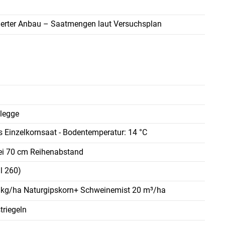
erter Anbau – Saatmengen laut Versuchsplan
elegge
s Einzelkornsaat - Bodentemperatur: 14 °C
ei 70 cm Reihenabstand
l 260)
 kg/ha Naturgipskorn+ Schweinemist 20 m³/ha
triegeln