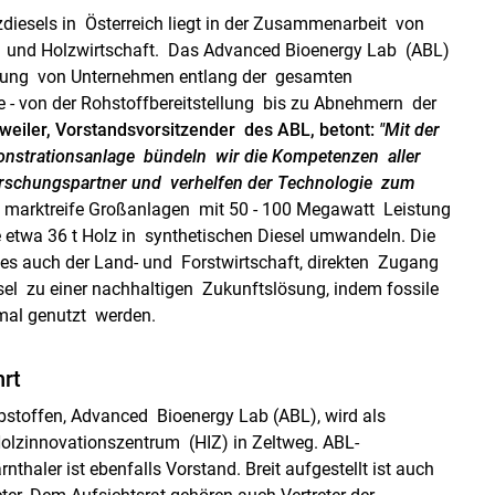
diesels in Österreich liegt in der Zusammenarbeit von
e und Holzwirtschaft. Das Advanced Bioenergy Lab (ABL)
ndung von Unternehmen entlang der gesamten
 - von der Rohstoffbereitstellung bis zu Abnehmern der
weiler, Vorstandsvorsitzender des ABL,
betont:
"Mit der
nstrationsanlage bündeln wir die Kompetenzen aller
orschungspartner und verhelfen der Technologie zum
um marktreife Großanlagen mit 50 - 100 Megawatt Leistung
 etwa 36 t Holz in synthetischen Diesel umwandeln. Die
es auch der Land- und Forstwirtschaft, direkten Zugang
sel zu einer nachhaltigen Zukunftslösung, indem fossile
imal genutzt werden.
hrt
bstoffen, Advanced Bioenergy Lab (ABL), wird als
Holzinnovationszentrum (HIZ) in Zeltweg. ABL-
nthaler ist ebenfalls Vorstand. Breit aufgestellt ist auch