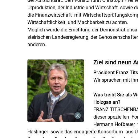
der Aufsichtsrat. Den Vorsitz führt Christoph Pfem
Urproduktion, der Industrie und Wirtschaft sowie d
die Finanzwirtschaft mit Wirtschaftsprüfungskompe
Wirtschaftlichkeit und Machbarkeit zu achten.
Möglich wurde die Errichtung der Demonstrations
steirischen Landesregierung, der Genossenschafter
anderen.
Ziel sind neun 
Präsident Franz Ti
Wir sprachen mit ih
Was treibt Sie als 
Holzgas an?
FRANZ TITSCHENBAC
dieser speziellen Fo
Hermann Hofbauer v
Haslinger sowie das engagierte Konsortium aus Urp