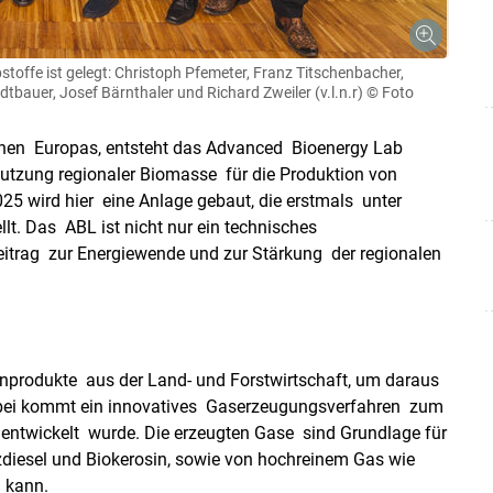
stoffe ist gelegt: Christoph Pfemeter, Franz Titschenbacher,
tbauer, Josef Bärnthaler und Richard Zweiler (v.l.n.r)
© Foto
ionen Europas, entsteht das Advanced Bioenergy Lab
utzung regionaler Biomasse für die Produktion von
5 wird hier eine Anlage gebaut, die erstmals unter
lt. Das ABL ist nicht nur ein technisches
eitrag zur Energiewende und zur Stärkung der regionalen
Skip to main content
nprodukte aus der Land- und Forstwirtschaft, um daraus
abei kommt ein innovatives Gaserzeugungsverfahren zum
 entwickelt wurde. Die erzeugten Gase sind Grundlage für
lzdiesel und Biokerosin, sowie von hochreinem Gas wie
 kann.