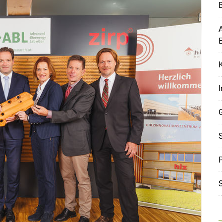
B
A
I
S
P