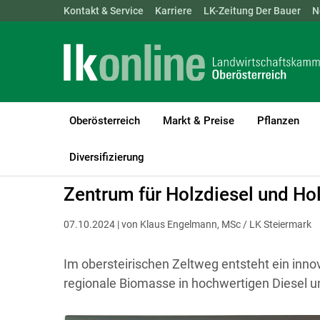
Landwirtschaftskammern:
Kontakt & Service
Karriere
ÖSTERREICH
LK-Zeitung Der Bauer
BGLD
KTN
N
Oberösterreich
Markt & Preise
Pflanzen
LK Oberösterreich
Bauen, Energie & Technik
Energie
Diversifizierung
Zentrum für Holzdiesel und Ho
07.10.2024 | von Klaus Engelmann, MSc / LK Steiermark
Im obersteirischen Zeltweg entsteht ein inn
regionale Biomasse in hochwertigen Diesel u