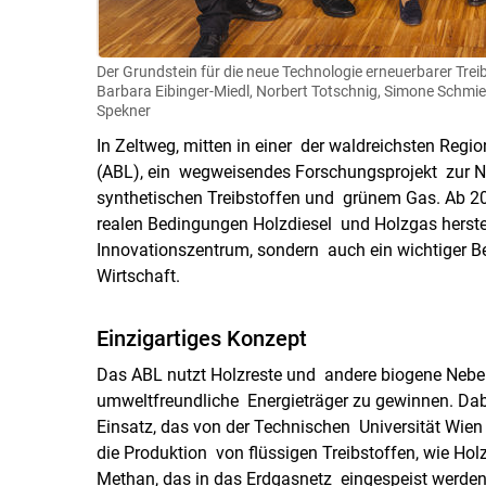
Der Grundstein für die neue Technologie erneuerbarer Treib
Barbara Eibinger-Miedl, Norbert Totschnig, Simone Schmied
Spekner
In Zeltweg, mitten in einer der waldreichsten Reg
(ABL), ein wegweisendes Forschungsprojekt zur N
synthetischen Treibstoffen und grünem Gas. Ab 202
realen Bedingungen Holzdiesel und Holzgas herstel
Innovationszentrum, sondern auch ein wichtiger B
Wirtschaft.
Einzigartiges Konzept
Das ABL nutzt Holzreste und andere biogene Nebe
umweltfreundliche Energieträger zu gewinnen. D
Einsatz, das von der Technischen Universität Wien
die Produktion von flüssigen Treibstoffen, wie Ho
Methan, das in das Erdgasnetz eingespeist werden