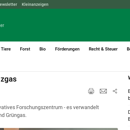
ewsletter
NÖ
OÖ
Kleinanzeigen
SBG
STMK
TIROL
VBG
WIEN
Tiere
Forst
Bio
Förderungen
Recht & Steuer
B
lzgas
ovatives Forschungszentrum - es verwandelt
nd Grüngas.
B