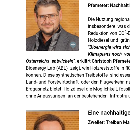
Pfemeter: Nachhalt
Die Nutzung region
insbesondere was di
2
Reduktion von CO
-
Holzdiesel und grün
"Bioenergie wird si
Klimaplans noch vo
Österreichs entwickeln"
, erklärt Christoph Pfemet
Bioenergy Lab (ABL) zeigt, wie Holzreststoffe in
können. Diese synthetischen Treibstoffe sind esse
Land- und Forstwirtschaft oder den Flugverkehr n
Erdgasnetz bietet Holzdiesel die Möglichkeit, foss
ohne Anpassungen an der bestehenden Infrastru
Eine nachhaltige
Zweiler: Treiben Ma