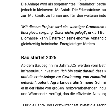
Die Anlage wird als sogenanntes "Reallabor" betrie
jedoch in kleinerem Maßstab. Die Erkenntnisse aus
zur Marktreife zu führen und für den weiteren indus
"Mit diesem Projekt wird ein wichtiger Grundstein
Energieversorgung Österreichs gelegt"
, erklärt B
Biomasse kann Österreich seine enorme Abhängigk
gleichzeitig heimische Energieträger fördern.
Bau startet 2025
Ab dem Baubeginn im Jahr 2025 werden vom Betre
Infrastruktur investiert.
"Ich bin stolz darauf, dass
und die erste Anlage zur Gewinnung von zukunftst
entsteht"
, betont Agrarlandesrätin Simone Schmi
er in der Nähe von großen holzverarbeitenden Indu
und Wärmenetz verfügt, das die effiziente Nutzung
Für die Land- und Forstwirtschaft bietet die Te