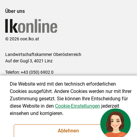
Über uns
© 2026 ooe.lko.at
Landwirtschaftskammer Oberösterreich
Auf der Gugl 3, 4021 Linz
Telefon: +43 (050) 6902 0
E-Mail:
office@lk-ooe.at
Die Website wird mit den technisch erforderlichen
Impressum
|
Kontakt
|
Gewinnspiele
|
Datenschutzerklärung
|
Cookies ausgeführt. Andere Cookies werden nur mit Ihrer
Barrierefreiheit
|
Cookie-Einstellungen
Zustimmung gesetzt. Sie können Ihre Entscheidung für
diese Website in den
Cookie-Einstellungen
jederzeit
einsehen und korrigieren.
NEWSLETTER
Ablehnen