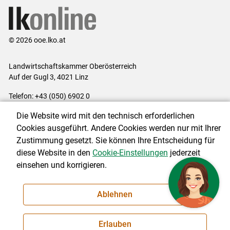
© 2026 ooe.lko.at
Landwirtschaftskammer Oberösterreich
Auf der Gugl 3, 4021 Linz
Telefon: +43 (050) 6902 0
E-Mail:
office@lk-ooe.at
Die Website wird mit den technisch erforderlichen
Impressum
|
Kontakt
|
Gewinnspiele
|
Datenschutzerklärung
|
Cookies ausgeführt. Andere Cookies werden nur mit Ihrer
Barrierefreiheit
|
Cookie-Einstellungen
Zustimmung gesetzt. Sie können Ihre Entscheidung für
diese Website in den
Cookie-Einstellungen
jederzeit
einsehen und korrigieren.
NEWSLETTER
Ablehnen
Erlauben