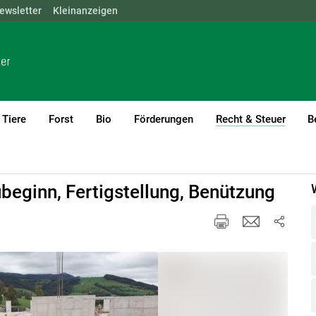
ewsletter
NÖ
OÖ
Kleinanzeigen
SBG
STMK
TIROL
VBG
WIEN
Tiere
Forst
Bio
Förderungen
Recht & Steuer
B
(curre
hrung
Baurecht
ubeginn, Fertigstellung, Benützung