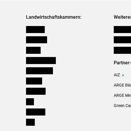
Landwirtschaftskammern:
Weitere
Österreich
Verbänd
Burgenland
Downloa
Kärnten
Initiativ
Niederösterreich
Partner
Oberösterreich
AIZ
Salzburg
ARGE Bäu
Steiermark
ARGE Mei
Tirol
Green Ca
Vorarlberg
Wien