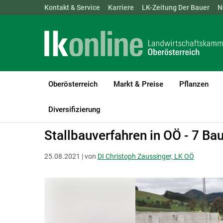
Landwirtschaftskammern:
Kontakt & Service
Karriere
ÖSTERREICH
LK-Zeitung Der Bauer
BGLD
KTN
N
Oberösterreich
Markt & Preise
Pflanzen
LK Oberösterreich
Recht & Steuer
Rechtsfragen zur Betriebsfü
Diversifizierung
Stallbauverfahren in OÖ - 7 Ba
25.08.2021 | von
DI Christoph Zaussinger, LK OÖ