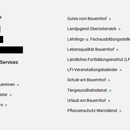
s
Gutes vom Bauernhof
e
Landjugend Oberösterreich
ds
Lehrlings- u. Fachausbildungsstell
en und Partner
Lebensqualität Bauernhof
Ländliches Fortbildungsinstitut (LF
-Services
LFI-Veranstaltungskalender
Schule am Bauernhof
erinnen
Tiergesundheitsdienst
ster
Urlaub am Bauernhof
re
Pflanzenschutz-Warndienst