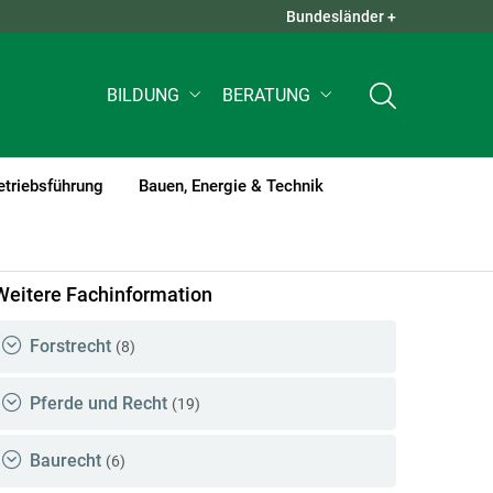
Bundesländer +
QUICK LINKS +
BILDUNG
BERATUNG
etriebsführung
Bauen, Energie & Technik
nt)1
Weitere Fachinformation
Forstrecht
(8)
Pferde und Recht
(19)
Baurecht
(6)