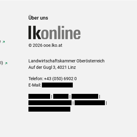
Über uns
e
© 2026 ooe.lko.at
Landwirtschaftskammer Oberösterreich
I)
Auf der Gugl 3, 4021 Linz
Telefon: +43 (050) 6902 0
E-Mail:
office@lk-ooe.at
Impressum
|
Kontakt
|
Gewinnspiele
|
Datenschutzerklärung
|
Barrierefreiheit
|
Cookie-Einstellungen