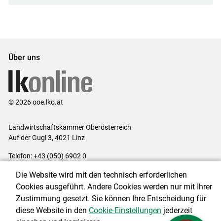
Über uns
© 2026 ooe.lko.at
Landwirtschaftskammer Oberösterreich
Auf der Gugl 3, 4021 Linz
Telefon: +43 (050) 6902 0
E-Mail:
office@lk-ooe.at
Die Website wird mit den technisch erforderlichen
Impressum
|
Kontakt
|
Gewinnspiele
|
Datenschutzerklärung
|
Cookies ausgeführt. Andere Cookies werden nur mit Ihrer
Barrierefreiheit
|
Cookie-Einstellungen
Zustimmung gesetzt. Sie können Ihre Entscheidung für
diese Website in den
Cookie-Einstellungen
jederzeit