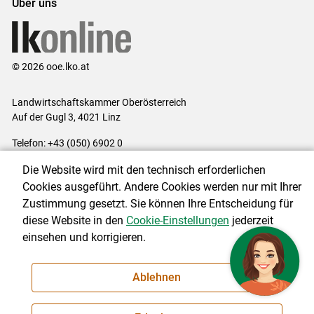
Über uns
© 2026 ooe.lko.at
Landwirtschaftskammer Oberösterreich
Auf der Gugl 3, 4021 Linz
Telefon: +43 (050) 6902 0
E-Mail:
office@lk-ooe.at
Die Website wird mit den technisch erforderlichen
Impressum
|
Kontakt
|
Gewinnspiele
|
Datenschutzerklärung
|
Cookies ausgeführt. Andere Cookies werden nur mit Ihrer
Barrierefreiheit
|
Cookie-Einstellungen
Zustimmung gesetzt. Sie können Ihre Entscheidung für
diese Website in den
Cookie-Einstellungen
jederzeit
einsehen und korrigieren.
NEWSLETTER
Ablehnen