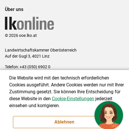
Über uns
© 2026 ooe.lko.at
Landwirtschaftskammer Oberösterreich
Auf der Gugl 3, 4021 Linz
Telefon: +43 (050) 6902 0
E-Mail:
office@lk-ooe.at
Die Website wird mit den technisch erforderlichen
Impressum
|
Kontakt
|
Gewinnspiele
|
Datenschutzerklärung
|
Cookies ausgeführt. Andere Cookies werden nur mit Ihrer
Barrierefreiheit
|
Cookie-Einstellungen
Zustimmung gesetzt. Sie können Ihre Entscheidung für
diese Website in den
Cookie-Einstellungen
jederzeit
einsehen und korrigieren.
NEWSLETTER
Ablehnen