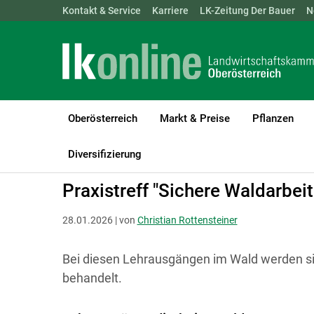
Landwirtschaftskammern:
Kontakt & Service
Karriere
ÖSTERREICH
LK-Zeitung Der Bauer
BGLD
KTN
N
Oberösterreich
Markt & Preise
Pflanzen
LK Oberösterreich
Forst
Arbeits- & Forsttechnik
Diversifizierung
Praxistreff "Sichere Waldarbeit
28.01.2026 | von
Christian Rottensteiner
Bei diesen Lehrausgängen im Wald werden si
behandelt.