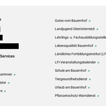
s
Gutes vom Bauernhof
e
Landjugend Oberösterreich
ds
Lehrlings- u. Fachausbildungsstell
en und Partner
Lebensqualität Bauernhof
Ländliches Fortbildungsinstitut (LF
-Services
LFI-Veranstaltungskalender
Schule am Bauernhof
erinnen
Tiergesundheitsdienst
ster
Urlaub am Bauernhof
re
Pflanzenschutz-Warndienst