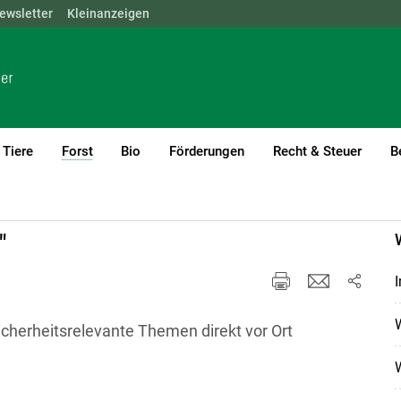
ewsletter
NÖ
OÖ
Kleinanzeigen
SBG
STMK
TIROL
VBG
WIEN
Tiere
Forst
Bio
Förderungen
Recht & Steuer
B
(current)1
"
I
W
cherheitsrelevante Themen direkt vor Ort
W