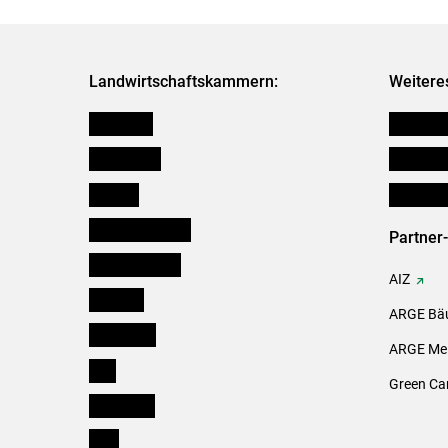
Landwirtschaftskammern:
Weitere
Österreich
Verbänd
Burgenland
Downloa
Kärnten
Initiativ
Niederösterreich
Partner
Oberösterreich
AIZ
Salzburg
ARGE Bäu
Steiermark
ARGE Mei
Tirol
Green Ca
Vorarlberg
Wien