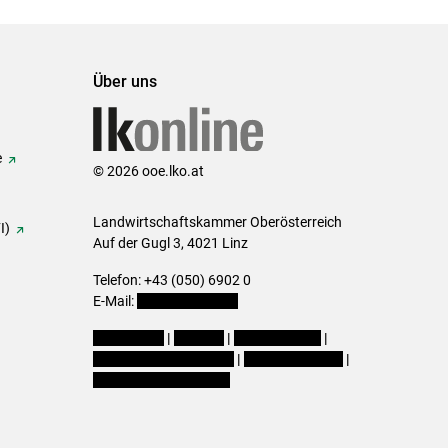
Über uns
e
© 2026 ooe.lko.at
Landwirtschaftskammer Oberösterreich
I)
Auf der Gugl 3, 4021 Linz
Telefon: +43 (050) 6902 0
E-Mail:
office@lk-ooe.at
Impressum
|
Kontakt
|
Gewinnspiele
|
Datenschutzerklärung
|
Barrierefreiheit
|
Cookie-Einstellungen