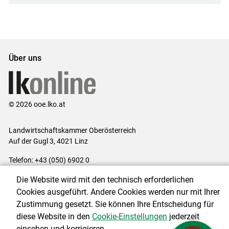
Über uns
© 2026 ooe.lko.at
Landwirtschaftskammer Oberösterreich
Auf der Gugl 3, 4021 Linz
Telefon: +43 (050) 6902 0
E-Mail:
office@lk-ooe.at
Die Website wird mit den technisch erforderlichen
Impressum
|
Kontakt
|
Gewinnspiele
|
Datenschutzerklärung
|
Cookies ausgeführt. Andere Cookies werden nur mit Ihrer
Barrierefreiheit
|
Cookie-Einstellungen
Zustimmung gesetzt. Sie können Ihre Entscheidung für
diese Website in den
Cookie-Einstellungen
jederzeit
einsehen und korrigieren.