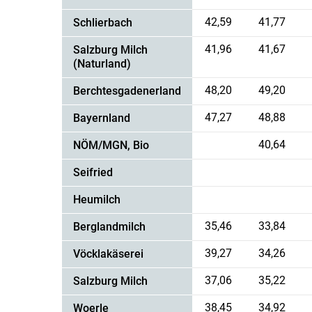
42,59
41,77
Schlierbach
41,96
41,67
Salzburg Milch
(Naturland)
48,20
49,20
Berchtesgadenerland
47,27
48,88
Bayernland
40,64
NÖM/MGN, Bio
Seifried
Heumilch
35,46
33,84
Berglandmilch
39,27
34,26
Vöcklakäserei
37,06
35,22
Salzburg Milch
38,45
34,92
Woerle