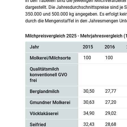
In den Tabellen sind die jeweiligen Milchverarbeit
dargestellt. Die Jahresdurchschnittspreise sind je 
350.000 und 500.000 kg angegeben. Es erfolgt kein
durch die Mengenstaffel in den Jahresmengen Unte
Milchpreisvergleich 2025 - Mehrjahresvergleich 
Jahr
2015
2016
100
100
Molkerei/Milchsorte
Qualitätsmilch
konventionell GVO
frei
30,50
27,77
Berglandmilch
30,63
27,20
Gmundner Molkerei
34,90
29,02
Vöcklakäserei
32,43
28,68
Seifried