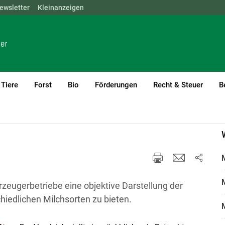
ewsletter
NÖ
OÖ
Kleinanzeigen
SBG
STMK
TIROL
VBG
WIEN
Tiere
Forst
Bio
Förderungen
Recht & Steuer
B
M
M
 Erzeugerbetriebe eine objektive Darstellung der
hiedlichen Milchsorten zu bieten.