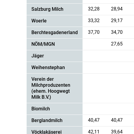
32,28
28,94
Salzburg Milch
33,32
29,17
Woerle
37,70
34,70
Berchtesgadenerland
27,65
NÖM/MGN
Jäger
Weihenstephan
Verein der
Milchproduzenten
(ehem. Hoogwegt
Milk B.V.)
Biomilch
40,47
40,47
Berglandmilch
42,11
39,64
Vöcklakäserei