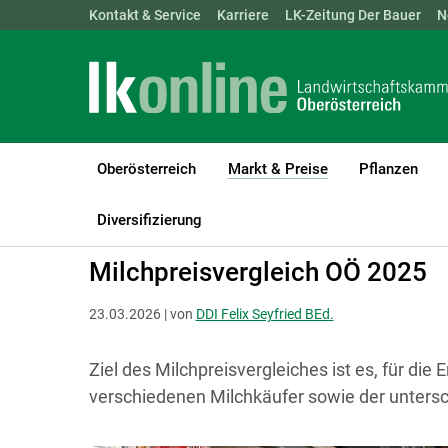
Landwirtschaftskammern:
Kontakt & Service
Karriere
ÖSTERREICH
LK-Zeitung Der Bauer
BGLD
KTN
N
Oberösterreich
Markt & Preise
Pflanzen
(current)1
LK Oberösterreich
Markt & Preise
Milch
Diversifizierung
Milchpreisvergleich OÖ 2025
23.03.2026 | von
DDI Felix Seyfried BEd.
Ziel des Milchpreisvergleiches ist es, für die
verschiedenen Milchkäufer sowie der untersc