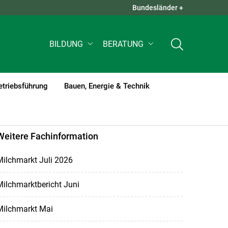
Bundesländer +
QUICK LINKS +
BILDUNG
BERATUNG
etriebsführung
Bauen, Energie & Technik
Weitere Fachinformation
ilchmarkt Juli 2026
ilchmarktbericht Juni
Milchmarkt Mai