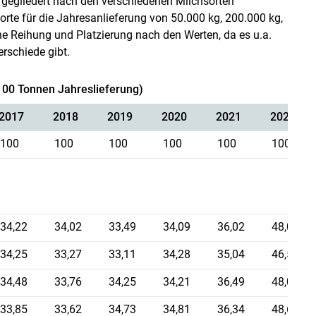
er gegliedert nach den verschiedenen Milchsorten
Sorte für die Jahresanlieferung von 50.000 kg, 200.000 kg,
e Reihung und Platzierung nach den Werten, da es u.a.
rschiede gibt.
(100 Tonnen Jahreslieferung)
2017
2018
2019
2020
2021
2022
100
100
100
100
100
100
34,22
34,02
33,49
34,09
36,02
48,07
34,25
33,27
33,11
34,28
35,04
46,51
34,48
33,76
34,25
34,21
36,49
48,03
33,85
33,62
34,73
34,81
36,34
48,62