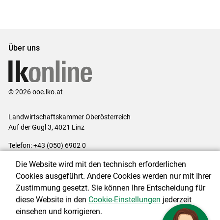
Über uns
© 2026 ooe.lko.at
Landwirtschaftskammer Oberösterreich
Auf der Gugl 3, 4021 Linz
Telefon: +43 (050) 6902 0
E-Mail:
office@lk-ooe.at
Die Website wird mit den technisch erforderlichen
Impressum
|
Kontakt
|
Gewinnspiele
|
Datenschutzerklärung
|
Cookies ausgeführt. Andere Cookies werden nur mit Ihrer
Barrierefreiheit
|
Cookie-Einstellungen
Zustimmung gesetzt. Sie können Ihre Entscheidung für
diese Website in den
Cookie-Einstellungen
jederzeit
einsehen und korrigieren.