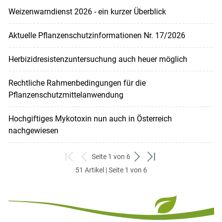
Weizenwarndienst 2026 - ein kurzer Überblick
Aktuelle Pflanzenschutzinformationen Nr. 17/2026
Herbizidresistenzuntersuchung auch heuer möglich
Rechtliche Rahmenbedingungen für die
Pflanzenschutzmittelanwendung
Hochgiftiges Mykotoxin nun auch in Österreich
nachgewiesen
Seite 1 von 6
zum
zurück
weiter
zum
51 Artikel | Seite 1 von 6
ersten
zum
zum
letzten
Set
vorigen
nächsten
Set
Set
Set