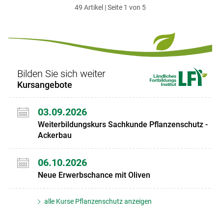
49 Artikel | Seite 1 von 5
ersten
zum
zum
letzten
Set
vorigen
nächsten
Set
Set
Set
Bilden Sie sich weiter
Kursangebote
03.09.2026
Weiterbildungskurs Sachkunde Pflanzenschutz -
Ackerbau
06.10.2026
Neue Erwerbschance mit Oliven
alle Kurse Pflanzenschutz anzeigen