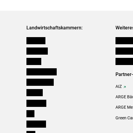
Landwirtschaftskammern:
Weitere
Österreich
Verbänd
Burgenland
Downloa
Kärnten
Initiativ
Niederösterreich
Partner
Oberösterreich
AIZ
Salzburg
ARGE Bäu
Steiermark
ARGE Mei
Tirol
Green Ca
Vorarlberg