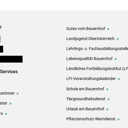
s
Gutes vom Bauernhof
e
Landjugend Oberösterreich
ds
Lehrlings- u. Fachausbildungsstell
en und Partner
Lebensqualität Bauernhof
Ländliches Fortbildungsinstitut (LF
-Services
LFI-Veranstaltungskalender
Schule am Bauernhof
erinnen
Tiergesundheitsdienst
ster
Urlaub am Bauernhof
re
Pflanzenschutz-Warndienst