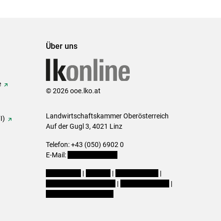
Über uns
e
© 2026 ooe.lko.at
Landwirtschaftskammer Oberösterreich
I)
Auf der Gugl 3, 4021 Linz
Telefon: +43 (050) 6902 0
E-Mail:
office@lk-ooe.at
Impressum
|
Kontakt
|
Gewinnspiele
|
Datenschutzerklärung
|
Barrierefreiheit
|
Cookie-Einstellungen