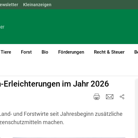
ewsletter
NÖ
OÖ
Kleinanzeigen
SBG
STMK
TIROL
VBG
WIEN
Tiere
Forst
Bio
Förderungen
Recht & Steuer
B
rent)1
-Erleichterungen im Jahr 2026
Land- und Forstwirte seit Jahresbeginn zusätzliche
zenschutzmitteln machen.