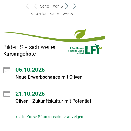
Seite 1 von 6
zum
zurück
weiter
zum
51 Artikel | Seite 1 von 6
ersten
zum
zum
letzten
Set
vorigen
nächsten
Set
Set
Set
Bilden Sie sich weiter
Kursangebote
06.10.2026
Neue Erwerbschance mit Oliven
21.10.2026
Oliven - Zukunftskultur mit Potential
alle Kurse Pflanzenschutz anzeigen