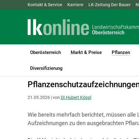
Landwirtschaftskammern:
Kontakt & Service
Karriere
ÖSTERREICH
LK-Zeitung Der Bauer
BGLD
KTN
N
Oberösterreich
Markt & Preise
Pflanzen
(cur
LK Oberösterreich
Pflanzen
Pflanzenschutz
Diversifizierung
Pflanzenschutzaufzeichnungen
21.05.2026 | von
DI Hubert Köppl
Wie bereits mehrfach berichtet, müssen alle 
Aufzeichnungen zu den ausgebrachten Pflan