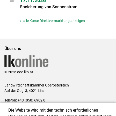
17.11.2026
Speicherung von Sonnenstrom
alle Kurse Direktvermarktung anzeigen
Über uns
© 2026 ooe.lko.at
Landwirtschaftskammer Oberösterreich
Auf der Gugl 3, 4021 Linz
Telefon: +43 (050) 6902 0
E-Mail:
office@lk-ooe.at
Die Website wird mit den technisch erforderlichen
Impressum
|
Kontakt
|
Gewinnspiele
|
Datenschutzerklärung
|