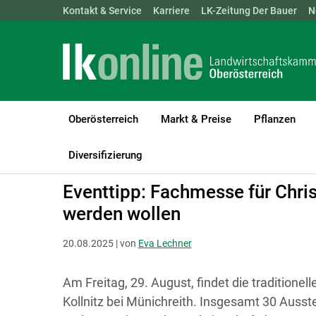
Landwirtschaftskammern:
Kontakt & Service
Karriere
ÖSTERREICH
LK-Zeitung Der Bauer
BGLD
KTN
N
Oberösterreich
Markt & Preise
Pflanzen
LK Oberösterreich
Forst
Waldbau & Forstschutz
Diversifizierung
Eventtipp: Fachmesse für Chris
werden wollen
20.08.2025 | von
Eva Lechner
Am Freitag, 29. August, findet die traditione
Kollnitz bei Münichreith. Insgesamt 30 Ausste