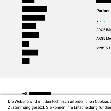
Niederösterreich
Partner
Oberösterreich
AIZ
Salzburg
ARGE Bäu
Steiermark
ARGE Mei
Tirol
Green Ca
Vorarlberg
Wien
NEWSLETTER
Die Website wird mit den technisch erforderlichen Cookies 
Zustimmung gesetzt. Sie können Ihre Entscheidung für die