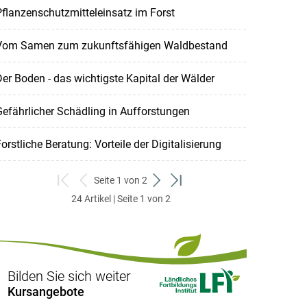
flanzenschutzmitteleinsatz im Forst
Vom Samen zum zukunftsfähigen Waldbestand
er Boden - das wichtigste Kapital der Wälder
efährlicher Schädling in Aufforstungen
orstliche Beratung: Vorteile der Digitalisierung
Seite 1 von 2
zum
zurück
weiter
zum
24 Artikel | Seite 1 von 2
ersten
zum
zum
letzten
Set
vorigen
nächsten
Set
Set
Set
Bilden Sie sich weiter
Kursangebote