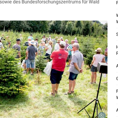
 sowie des Bundesforschungszentrums für Wald
W
Skip to main content
H
P
A
G
F