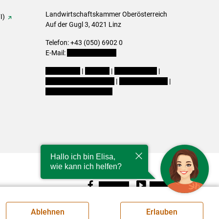
Landwirtschaftskammer Oberösterreich
I)
Auf der Gugl 3, 4021 Linz
Telefon: +43 (050) 6902 0
E-Mail:
office@lk-ooe.at
Impressum
|
Kontakt
|
Gewinnspiele
|
Datenschutzerklärung
|
Barrierefreiheit
|
Cookie-Einstellungen
Hallo ich bin Elisa,
wie kann ich helfen?
Facebook
Youtube
Ablehnen
Erlauben