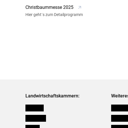
Christbaummesse 2025
Hier geht´s zum Detailprogramm
Landwirtschaftskammern:
Weitere
Österreich
Verbänd
Burgenland
Downloa
Kärnten
Initiativ