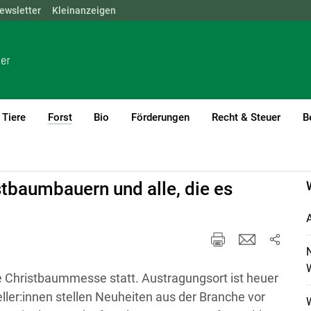
ewsletter
NÖ
OÖ
Kleinanzeigen
SBG
STMK
TIROL
VBG
WIEN
Tiere
Forst
Bio
Förderungen
Recht & Steuer
B
(current)1
tbaumbauern und alle, die es
A
W
lle Christbaummesse statt. Austragungsort ist heuer
ller:innen stellen Neuheiten aus der Branche vor
W