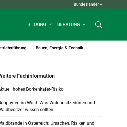
Bundesländer +
QUICK LINKS +
BILDUNG
BERATUNG
etriebsführung
Bauen, Energie & Technik
Weitere Fachinformation
ktuell hohes Borkenkäfer-Risiko
Neophyten im Wald: Was Waldbesitzerinnen und
aldbesitzer wissen sollten
aldbrände in Österreich: Ursachen, Risiken und