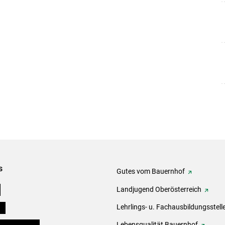
s
Gutes vom Bauernhof
e
Landjugend Oberösterreich
ds
Lehrlings- u. Fachausbildungsstell
en und Partner
Lebensqualität Bauernhof