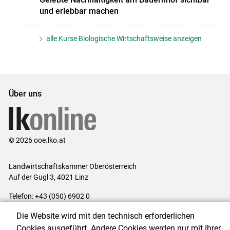
und erlebbar machen
alle Kurse Biologische Wirtschaftsweise anzeigen
Über uns
© 2026 ooe.lko.at
Landwirtschaftskammer Oberösterreich
Auf der Gugl 3, 4021 Linz
Telefon: +43 (050) 6902 0
E-Mail:
office@lk-ooe.at
Die Website wird mit den technisch erforderlichen
Impressum
|
Kontakt
|
Gewinnspiele
|
Datenschutzerklärung
|
Cookies ausgeführt. Andere Cookies werden nur mit Ihrer