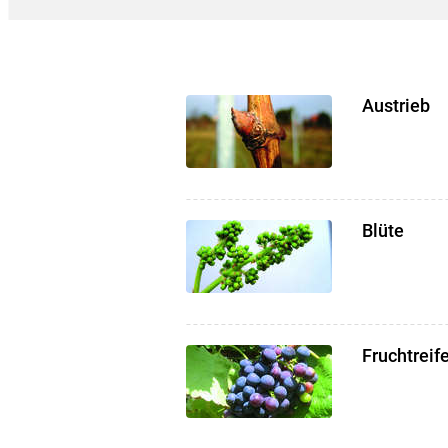
Austrieb
Blüte
Fruchtreif