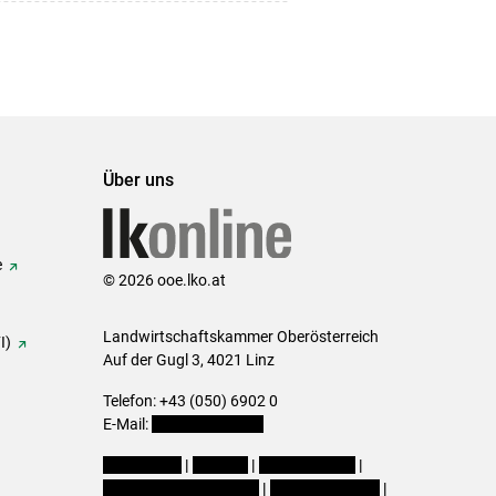
Über uns
e
© 2026 ooe.lko.at
Landwirtschaftskammer Oberösterreich
I)
Auf der Gugl 3, 4021 Linz
Telefon: +43 (050) 6902 0
E-Mail:
office@lk-ooe.at
Impressum
|
Kontakt
|
Gewinnspiele
|
Datenschutzerklärung
|
Barrierefreiheit
|