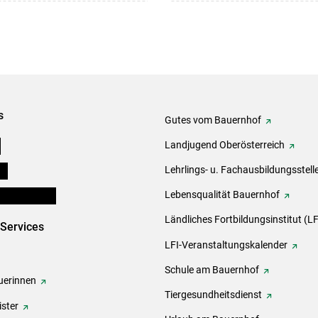
s
Gutes vom Bauernhof
e
Landjugend Oberösterreich
ds
Lehrlings- u. Fachausbildungsstell
en und Partner
Lebensqualität Bauernhof
Ländliches Fortbildungsinstitut (LF
-Services
LFI-Veranstaltungskalender
Schule am Bauernhof
erinnen
Tiergesundheitsdienst
ster