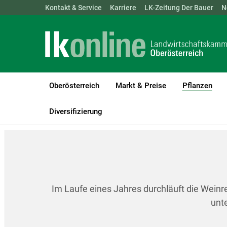
Landwirtschaftskammern:
Kontakt & Service
Karriere
ÖSTERREICH
LK-Zeitung Der Bauer
BGLD
KTN
N
Oberösterreich
Markt & Preise
Pflanzen
(cur
LK Oberösterreich
Pflanzen
Weinbau
Entwicklungsstadien d
Diversifizierung
Im Laufe eines Jahres durchläuft die Wein
unte