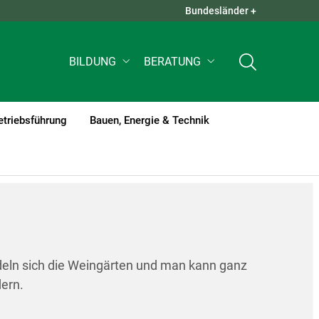
Bundesländer +
QUICK LINKS +
BILDUNG
BERATUNG
etriebsführung
Bauen, Energie & Technik
deln sich die Weingärten und man kann ganz
dern.