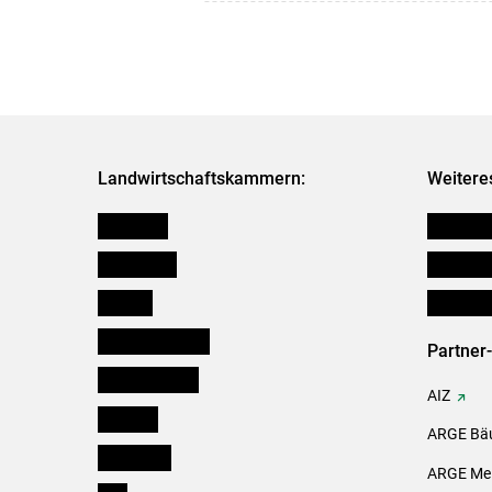
Landwirtschaftskammern:
Weitere
Österreich
Verbänd
Burgenland
Downloa
Kärnten
Initiativ
Niederösterreich
Partner
Oberösterreich
AIZ
Salzburg
ARGE Bäu
Steiermark
ARGE Mei