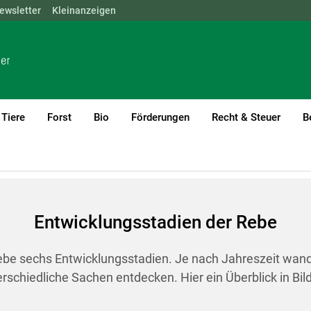
ewsletter
NÖ
OÖ
Kleinanzeigen
SBG
STMK
TIROL
VBG
WIEN
Tiere
Forst
Bio
Förderungen
Recht & Steuer
B
rent)1
er Rebe
Entwicklungsstadien der Rebe
rebe sechs Entwicklungsstadien. Je nach Jahreszeit wan
rschiedliche Sachen entdecken. Hier ein Überblick in Bil