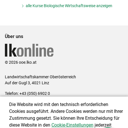
alle Kurse Biologische Wirtschaftsweise anzeigen
Über uns
© 2026 ooe.lko.at
Landwirtschaftskammer Oberösterreich
Auf der Gugl 3, 4021 Linz
Telefon: +43 (050) 6902 0
E-Mail:
office@lk-ooe.at
Die Website wird mit den technisch erforderlichen
Impressum
|
Kontakt
|
Gewinnspiele
|
Datenschutzerklärung
|
Cookies ausgeführt. Andere Cookies werden nur mit Ihrer
Barrierefreiheit
|
Cookie-Einstellungen
Zustimmung gesetzt. Sie können Ihre Entscheidung für
diese Website in den
Cookie-Einstellungen
jederzeit