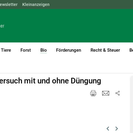
ewsletter
NÖ
OÖ
Kleinanzeigen
SBG
STMK
TIROL
VBG
WIEN
Tiere
Forst
Bio
Förderungen
Recht & Steuer
B
(current)1
ersuch mit und ohne Düngung
Previous
Next