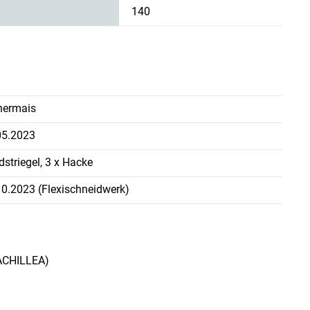
140
nermais
05.2023
dstriegel, 3 x Hacke
10.2023 (Flexischneidwerk)
 ACHILLEA)