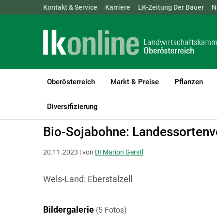
Landwirtschaftskammern:
Kontakt & Service
Karriere
ÖSTERREICH
LK-Zeitung Der Bauer
BGLD
KTN
N
Oberösterreich
Markt & Preise
Pflanzen
LK Oberösterreich
Bio
Biologischer Pflanzenbau
Ackerbau
Diversifizierung
Bio-Sojabohne: Landessortenv
20.11.2023 | von
DI Marion Gerstl
Wels-Land: Eberstalzell
Bildergalerie
(5 Fotos)