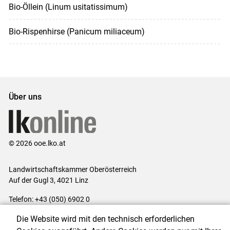
Bio-Öllein (Linum usitatissimum)
Bio-Rispenhirse (Panicum miliaceum)
Über uns
© 2026 ooe.lko.at
Landwirtschaftskammer Oberösterreich
Auf der Gugl 3, 4021 Linz
Telefon: +43 (050) 6902 0
E-Mail:
office@lk-ooe.at
Die Website wird mit den technisch erforderlichen
Impressum
|
Kontakt
|
Gewinnspiele
|
Datenschutzerklärung
|