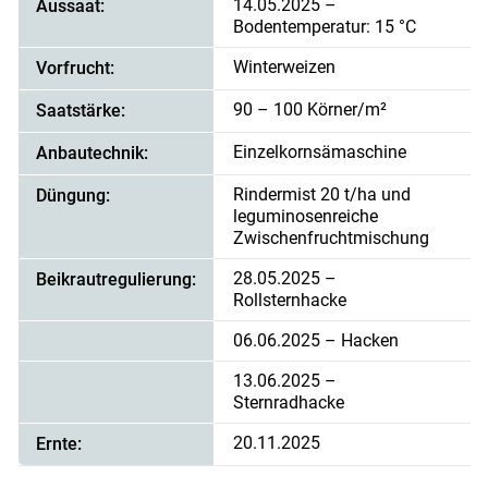
14.05.2025 –
Aussaat:
Bodentemperatur: 15 °C
Winterweizen
Vorfrucht:
90 – 100 Körner/m²
Saatstärke:
Einzelkornsämaschine
Anbautechnik:
Rindermist 20 t/ha und
Düngung:
leguminosenreiche
Zwischenfruchtmischung
28.05.2025 –
Beikrautregulierung:
Skip to main content
Rollsternhacke
06.06.2025 – Hacken
13.06.2025 –
Sternradhacke
20.11.2025
Ernte: