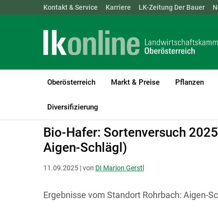
Landwirtschaftskammern:
Kontakt & Service
Karriere
ÖSTERREICH
LK-Zeitung Der Bauer
BGLD
KTN
N
Oberösterreich
Markt & Preise
Pflanzen
LK Oberösterreich
Bio
Biologischer Pflanzenbau
Ackerbau
Diversifizierung
Bio-Hafer: Sortenversuch 2025
Aigen-Schlägl)
11.09.2025 | von
DI Marion Gerstl
Ergebnisse vom Standort Rohrbach: Aigen-Sc