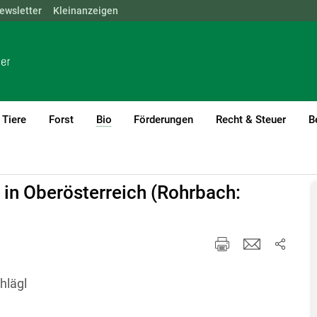
ewsletter
NÖ
OÖ
Kleinanzeigen
SBG
STMK
TIROL
VBG
WIEN
Tiere
Forst
Bio
Förderungen
Recht & Steuer
B
(current)1
 in Oberösterreich (Rohrbach:
hlägl