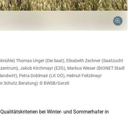
roblmühle) Thomas Unger (Die Saat), Elisabeth Zechner (Saatzucht
zzentrum), Jakob Kirchmayr (EZG), Markus Wieser (BIONET Stadl
landwirt), Petra Doblmair (LK OÖ), Helmut Feitzlmayr
Skip to main content
er.Schutz.Beratung)
© BWSB/Gerstl
ualitätskriterien bei Winter- und Sommerhafer in