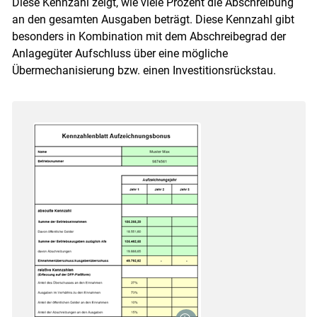
Diese Kennzahl zeigt, wie viele Prozent die Abschreibung
an den gesamten Ausgaben beträgt. Diese Kennzahl gibt
besonders in Kombination mit dem Abschreibegrad der
Anlagegüter Aufschluss über eine mögliche
Übermechanisierung bzw. einen Investitionsrückstau.