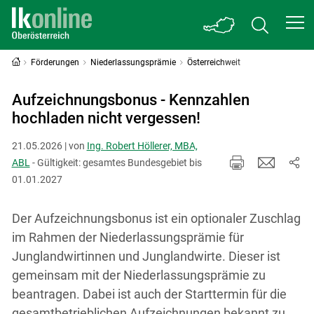
Förderungen
Niederlassungsprämie
Österreichweit
Aufzeichnungsbonus - Kennzahlen
hochladen nicht vergessen!
21.05.2026 | von
Ing. Robert Höllerer, MBA,
ABL
- Gültigkeit: gesamtes Bundesgebiet bis
01.01.2027
Der Aufzeichnungsbonus ist ein optionaler Zuschlag
im Rahmen der Niederlassungsprämie für
Junglandwirtinnen und Junglandwirte. Dieser ist
gemeinsam mit der Niederlassungsprämie zu
beantragen. Dabei ist auch der Starttermin für die
gesamtbetrieblichen Aufzeichnungen bekannt zu