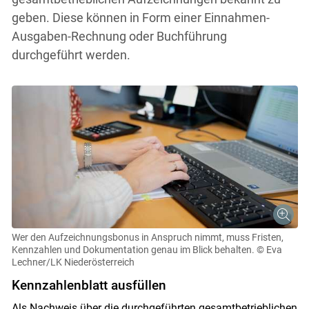
geben. Diese können in Form einer Einnahmen-
Ausgaben-Rechnung oder Buchführung
durchgeführt werden.
Wer den Aufzeichnungsbonus in Anspruch nimmt, muss Fristen,
Kennzahlen und Dokumentation genau im Blick behalten.
© Eva
Lechner/LK Niederösterreich
Kennzahlenblatt ausfüllen
Als Nachweis über die durchgeführten gesamtbetrieblichen