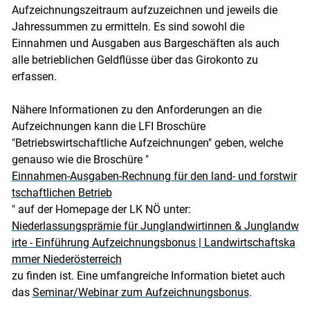
Aufzeichnungszeitraum aufzuzeichnen und jeweils die
Jahressummen zu ermitteln. Es sind sowohl die
Einnahmen und Ausgaben aus Bargeschäften als auch
alle betrieblichen Geldflüsse über das Girokonto zu
erfassen.
Nähere Informationen zu den Anforderungen an die
Aufzeichnungen kann die LFI Broschüre
"Betriebswirtschaftliche Aufzeichnungen" geben, welche
genauso wie die Broschüre "
Einnahmen-Ausgaben-Rechnung für den land- und forstwir
Skip to main content
tschaftlichen Betrieb
" auf der Homepage der LK NÖ unter:
Niederlassungsprämie für Junglandwirtinnen & Junglandw
irte - Einführung Aufzeichnungsbonus | Landwirtschaftska
mmer Niederösterreich
zu finden ist. Eine umfangreiche Information bietet auch
das
Seminar/Webinar zum Aufzeichnungsbonus
.