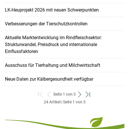
LK-Heuprojekt 2026 mit neuen Schwerpunkten
Verbesserungen der Tierschutzkontrollen
Aktuelle Marktentwicklung im Rindfleischsektor:
Strukturwandel, Preisdruck und internationale
Einflussfaktoren
Ausschuss für Tierhaltung und Milchwirtschaft
Neue Daten zur Kälbergesundheit verfügbar
Seite 1 von 3
zum
zurück
weiter
zum
24 Artikel | Seite 1 von 3
ersten
zum
zum
letzten
Set
vorigen
nächsten
Set
Set
Set