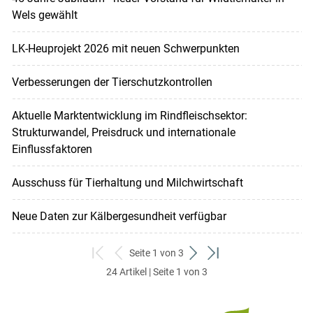
Wels gewählt
LK-Heuprojekt 2026 mit neuen Schwerpunkten
Verbesserungen der Tierschutzkontrollen
Aktuelle Marktentwicklung im Rindfleischsektor:
Strukturwandel, Preisdruck und internationale
Einflussfaktoren
Ausschuss für Tierhaltung und Milchwirtschaft
Neue Daten zur Kälbergesundheit verfügbar
Seite 1 von 3
zum
zurück
weiter
zum
24 Artikel | Seite 1 von 3
ersten
zum
zum
letzten
Set
vorigen
nächsten
Set
Set
Set