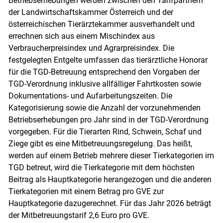
Betriebserhebungen werden zwischen den Tarifpartnern
der Landwirtschaftskammer Österreich und der
österreichischen Tierärztekammer ausverhandelt und
errechnen sich aus einem Mischindex aus
Verbraucherpreisindex und Agrarpreisindex. Die
festgelegten Entgelte umfassen das tierärztliche Honorar
für die TGD-Betreuung entsprechend den Vorgaben der
Skip to main content
TGD-Verordnung inklusive allfälliger Fahrtkosten sowie
Dokumentations- und Aufarbeitungszeiten. Die
Kategorisierung sowie die Anzahl der vorzunehmenden
Betriebserhebungen pro Jahr sind in der TGD-Verordnung
vorgegeben. Für die Tierarten Rind, Schwein, Schaf und
Ziege gibt es eine Mitbetreuungsregelung. Das heißt,
werden auf einem Betrieb mehrere dieser Tierkategorien im
TGD betreut, wird die Tierkategorie mit dem höchsten
Beitrag als Hauptkategorie herangezogen und die anderen
Tierkategorien mit einem Betrag pro GVE zur
Hauptkategorie dazugerechnet. Für das Jahr 2026 beträgt
der Mitbetreuungstarif 2,6 Euro pro GVE.