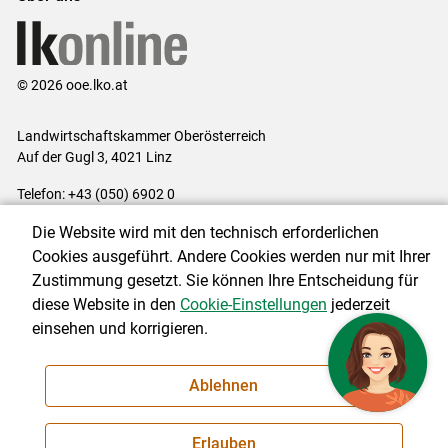
© 2026 ooe.lko.at
Landwirtschaftskammer Oberösterreich
Auf der Gugl 3, 4021 Linz
Telefon: +43 (050) 6902 0
E-Mail:
office@lk-ooe.at
Die Website wird mit den technisch erforderlichen
Impressum
|
Kontakt
|
Gewinnspiele
|
Datenschutzerklärung
|
Cookies ausgeführt. Andere Cookies werden nur mit Ihrer
Barrierefreiheit
|
Cookie-Einstellungen
Zustimmung gesetzt. Sie können Ihre Entscheidung für
diese Website in den
Cookie-Einstellungen
jederzeit
einsehen und korrigieren.
NEWSLETTER
Ablehnen
Erlauben