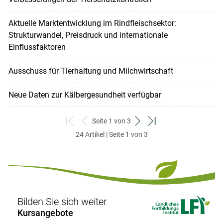
Aktuelle Marktentwicklung im Rindfleischsektor:
Strukturwandel, Preisdruck und internationale
Einflussfaktoren
Ausschuss für Tierhaltung und Milchwirtschaft
Neue Daten zur Kälbergesundheit verfügbar
Seite 1 von 3
zum
zurück
weiter
zum
24 Artikel | Seite 1 von 3
ersten
zum
zum
letzten
Set
vorigen
nächsten
Set
Set
Set
Bilden Sie sich weiter
Kursangebote